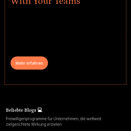
With Your Teams
Give every child a strong start to the
school year! Explore impact-driven Back
to School supply drives that empower
underserved students, foster
comprehensive learning, and engage
your teams meaningfully.
Mehr erfahren
Beliebte Blogs 💻
Freiwilligenprogramme für Unternehmen, die weltweit
zielgerichtete Wirkung erzielen