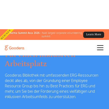
WEBINAR
Karma Summit Asia 2026 :
Asia's largest corporate volunteering
Learn More
summit
ERG-Anleitungen
Für einen inklusiven
Arbeitsplatz
Gooderas Bibliothek mit umfassenden ERG-Ressourcen
deckt alles ab, von der Gründung einer Employee
Resource Group bis hin zu Best Practices für ERG und
mehr, um Sie bei der Förderung eines vielfältigen und
inklusiven Arbeitsumfelds zu unterstützen.