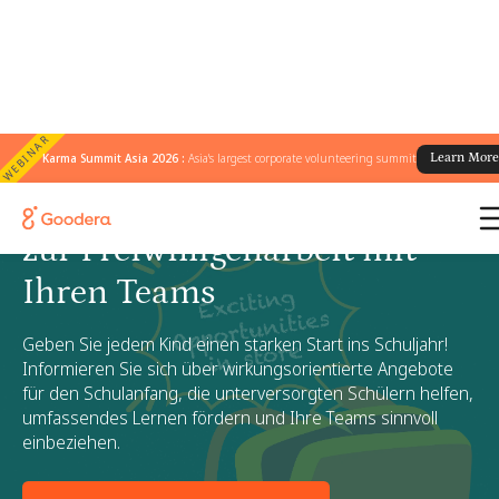
WEBINAR
Karma Summit Asia 2026 :
Asia's largest corporate volunteering summit
Learn Mor
Zurück in die Schule
Fahrten
zur Freiwilligenarbeit mit
Ihren Teams
Geben Sie jedem Kind einen starken Start ins Schuljahr!
Informieren Sie sich über wirkungsorientierte Angebote
für den Schulanfang, die unterversorgten Schülern helfen,
umfassendes Lernen fördern und Ihre Teams sinnvoll
einbeziehen.