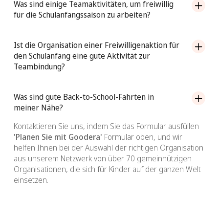
Was sind einige Teamaktivitäten, um freiwillig
für die Schulanfangssaison zu arbeiten?
Goodera bietet verschiedene Möglichkeiten für
Freiwillige zum Schulanfang an, um Teams
Ist die Organisation einer Freiwilligenaktion für
einzubeziehen und die Wirkung zu maximieren. Zu den
den Schulanfang eine gute Aktivität zur
beliebten Aktivitäten unserer Kundenpartner gehören:
Teambindung?
Anerkennungspakete für Lehrer
Ja, Freiwilligenprogramme für den Schulanfang können
aus mehreren Gründen hervorragende Teamaktivitäten
Was sind gute Back-to-School-Fahrten in
Dekorationsprojekte und Wandbilder für Schulen
sein:
meiner Nähe?
Antrieb und Montage des Bausatzes für den
Schulanfang
Zweck und Bedeutung:
Freiwilligenarbeit in Back-to-
Kontaktieren Sie uns, indem Sie das Formular ausfüllen
School-Programmen ermöglicht es den Teams, zu
'Planen Sie mit Goodera'
Formular oben, und wir
STEAM-Lernpakete (Wissenschaft, Technik,
einer sinnvollen Sache beizutragen, die die Bildung
helfen Ihnen bei der Auswahl der richtigen Organisation
Ingenieurwesen, Kunst, Mathematik)
von Kindern unterstützt, was die Moral und
aus unserem Netzwerk von über 70 gemeinnützigen
Workshops zu Finanzwissen und Karrierefähigkeit
Zufriedenheit der Teammitglieder steigern kann.
Organisationen, die sich für Kinder auf der ganzen Welt
einsetzen.
Teambindung:
Die Zusammenarbeit an einem
Freiwilligenprojekt fördert die Teamarbeit und stärkt
die Beziehungen zwischen den Teammitgliedern,
während sie auf ein gemeinsames Ziel hinarbeiten.