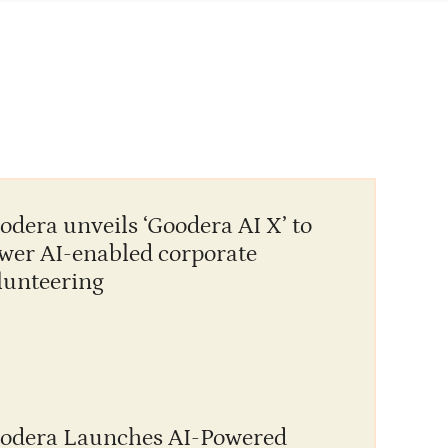
Me
Ju
odera unveils ‘Goodera AI X’ to
wer AI-enabled corporate
lunteering
T
Un
odera Launches AI-Powered
Ju