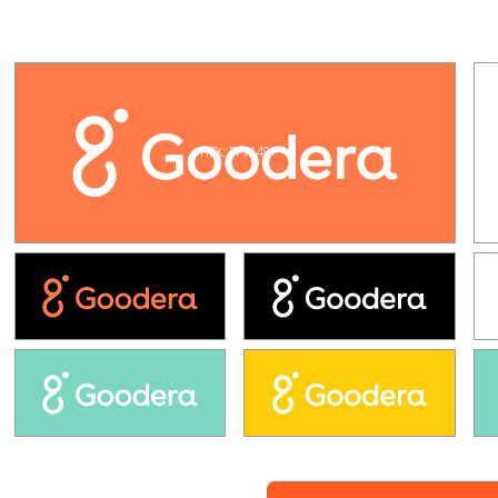
HEX: FF7A49