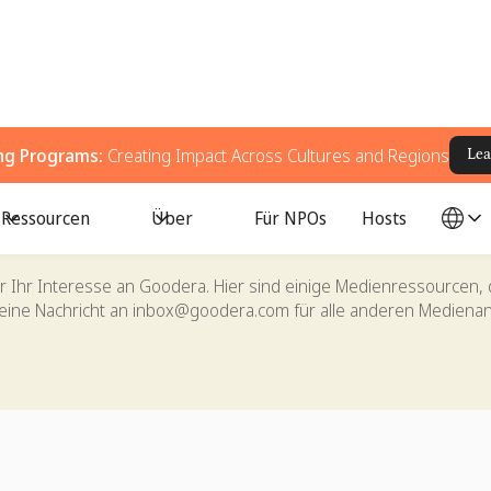
ing Programs:
Creating Impact Across Cultures and Regions
Lea
Ressourcen
Über
Für NPOs
Hosts
Medienzentrum
ür Ihr Interesse an Goodera. Hier sind einige Medienressourcen, 
eine Nachricht an
inbox@goodera.com
für alle anderen Medienan