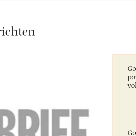
richten
Go
po
vo
Go