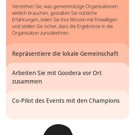
Verstehen Sie, was gemeinnützige Organisationen
wirklich brauchen, gestalten Sie nützliche
Erfahrungen, teilen Sie ihre Mission mit Freiwilligen
und stellen Sie sicher, dass die Ergebnisse in die
Organisation zurückkehren.
Repräsentiere die lokale Gemeinschaft
Bringen Sie den lokalen Kontext mit ein, was wichtig
ist, was sensibel ist und was funktioniert, damit
Arbeiten Sie mit Goodera vor Ort
Freiwilligenarbeit respektvoll, relevant und auf den
zusammen
tatsächlichen Bedürfnissen der Gemeinschaft
basiert.
Seien Sie unsere Augen und Ohren vor Ort, indem
Sie Qualitäts- oder Sicherheitsbedenken melden,
Co-Pilot des Events mit den Champions
Feedback austauschen und bei Bedarf die
Plane zusammen mit dem Champion, leite
Abstimmung mit lokalen Interessengruppen
Orientierungen und Eisbrecher, führe Freiwillige
unterstützen.
durch die Aktivität, nimm Anwesenheiten oder Fotos
auf und sammle Feedback ein, um die nächsten