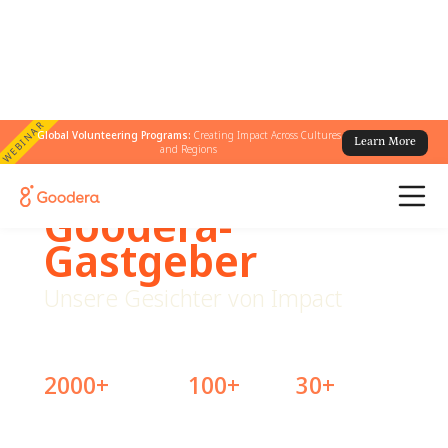
WEBINAR
Global Volunteering Programs:
Creating Impact Across Cultures
Learn More
and Regions
Goodera-
Gastgeber
Unsere Gesichter von Impact
Die globale Freiwilligenbewegung vorantreiben
2000+
100+
30+
Geschulte
Länder mit von
Hosting-
Gastgeber
Gastgeberinnen
Sprachen