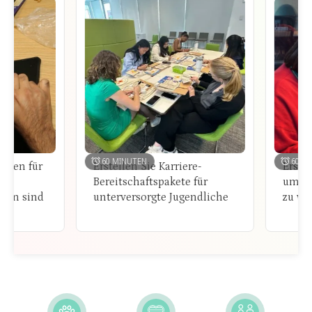
60 MINUTEN
60 MINUTE
 für
Erstellen Sie Karriere-
Erstellen 
Bereitschaftspakete für
um die Ne
 sind
unterversorgte Jugendliche
zu wecken