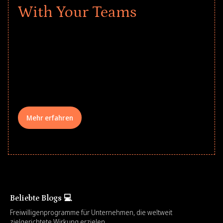
With Your Teams
Give every child a strong start to the
school year! Explore impact-driven Back
to School supply drives that empower
underserved students, foster
comprehensive learning, and engage
your teams meaningfully.
Mehr erfahren
Beliebte Blogs 💻
Freiwilligenprogramme für Unternehmen, die weltweit
zielgerichtete Wirkung erzielen