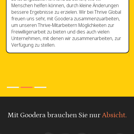
den Bedürfnissen der sich entwickelnden Belegschaft
gerecht zu werden. Ihr inspirierendes Wachstum lässt
mich auf eine Zukunft hoffen, in der Arbeitgeber
Maßnahmen zu wichtigen Themen wie Vielfalt,
Chancengleichheit und Klimawandel ergreifen. Ich
freue mich, Goodera bei dieser Mission zu
unterstützen, Millionen von Mitarbeitern für
Freiwilligenarbeit zu gewinnen.
Slide 3 of 3.
Mit Goodera brauchen Sie nur
Absicht.