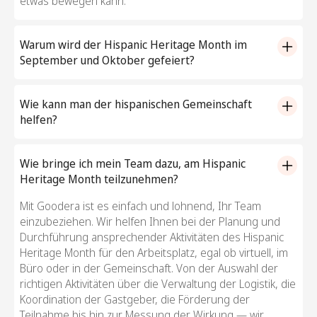
etwas bewegen kann.
Warum wird der Hispanic Heritage Month im
September und Oktober gefeiert?
Der Hispanic Heritage Month wird vom 15. September
bis 15. Oktober begangen und fällt mit den
Wie kann man der hispanischen Gemeinschaft
Unabhängigkeitstagen mehrerer hispanischer und
helfen?
lateinamerikanischer Länder zusammen, darunter Costa
Sie können hispanische und lateinamerikanische
Rica, Mexiko und Chile. Dieser Zeitraum wurde gewählt,
Gemeinschaften auf viele sinnvolle Arten unterstützen.
Wie bringe ich mein Team dazu, am Hispanic
um die reichen Kulturen und Geschichten hispanischer
Machen Sie zunächst das Bewusstsein für ihre
Heritage Month teilzunehmen?
und lateinamerikanischer Gemeinschaften
Geschichte und ihren kulturellen Beitrag bekannt. Binden
hervorzuheben und zu würdigen. Die Teilnahme an den
Mit Goodera ist es einfach und lohnend, Ihr Team
Sie Ihr Team ein, um hispanische Freiwilligenarbeit zu
Veranstaltungsideen des Hispanic Heritage Month in
einzubeziehen. Wir helfen Ihnen bei der Planung und
leisten, z. B. als Mentor für hispanische Jugendliche, das
dieser Zeit ist eine eindrucksvolle Möglichkeit, ihre
Durchführung ansprechender Aktivitäten des Hispanic
Zusammenstellen von Schulmaterial oder die
bedeutenden Beiträge zur Gesellschaft zu feiern.
Heritage Month für den Arbeitsplatz, egal ob virtuell, im
Unterstützung lokaler gemeinnütziger Organisationen,
Büro oder in der Gemeinschaft. Von der Auswahl der
die sich auf Bildung und wirtschaftliche Stärkung
richtigen Aktivitäten über die Verwaltung der Logistik, die
konzentrieren.
Koordination der Gastgeber, die Förderung der
Goodera kann Ihnen helfen, Aktivitäten zu organisieren,
Teilnahme bis hin zur Messung der Wirkung — wir