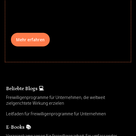
underserved students, foster
comprehensive learning, and engage
your teams meaningfully.
Mehr erfahren
Beliebte Blogs 💻
Freiwilligenprogramme für Unternehmen, die weltweit
zielgerichtete Wirkung erzielen
Leitfaden für Freiwilligenprogramme für Unternehmen
E-Books 📚
Vorzeigekampagnen für Freiwilligenarbeit: Ein umfassender