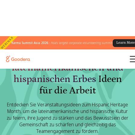
WEBINAR
Karma Summit Asia 2026 :
Asia's largest corporate volunteering summit
Learn Mor
Wirkungsvoll
Monat des
lateinamerikanischen und
hispanischen Erbes
Ideen
für die Arbeit
Entdecken Sie Veranstaltungsideen zum Hispanic Heritage
Month, um die lateinamerikanische und hispanische Kultur
zu feiern, ihre Jugend zu stärken und das Bewusstsein der
Gemeinschaft zu schärfen und gleichzeitig das
Teamengagement zu fördern.