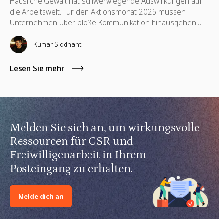
Häusliche Gewalt hat schwerwiegende Auswirkungen auf
die Arbeitswelt. Für den Aktionsmonat 2026 müssen
Unternehmen über bloße Kommunikation hinausgehen
und unterstützende Richtlinien, finanzielle Hilfsangebote,
Schulungen für Führungskräfte sowie kompetenzbasiertes
Kumar Siddhant
Ehrenamt implementieren.
Lesen Sie mehr
Melden Sie sich an, um wirkungsvolle
Ressourcen für CSR und
Freiwilligenarbeit in Ihrem
Posteingang zu erhalten.
Melde dich an