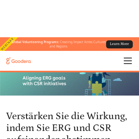
WEBINAR
Global Volunteering Programs:
Creating Impact Across Cultures
Learn More
← Alle Blogs
/
and Regions
Verstärken Sie die Wirkung, indem Sie ERG und CSR aufeinander
abstimmen
Verstärken Sie die Wirkung,
indem Sie ERG und CSR