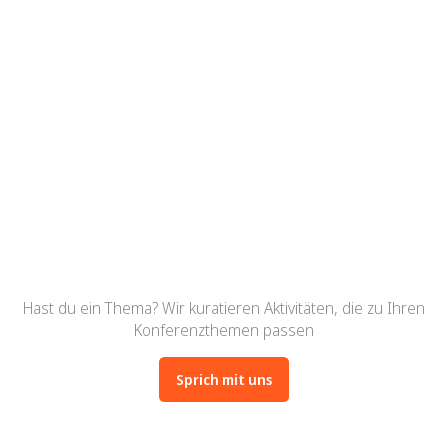
Machen Sie Pausen konstruktiv,
ansprechend und wirkungsvoll
Steigern Sie das Engagement, die
Teilnehmerzufriedenheit und die
Bewertungen von Veranstaltungen
Hast du ein Thema? Wir kuratieren Aktivitäten, die zu Ihren
Konferenzthemen passen
Sprich mit uns