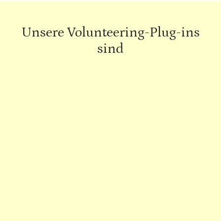
Unsere Volunteering-Plug-ins
sind
Gute Pausen
Aktivitäten vor Ort, konzipiert für kurze Pausen
zwischen den Sitzungen