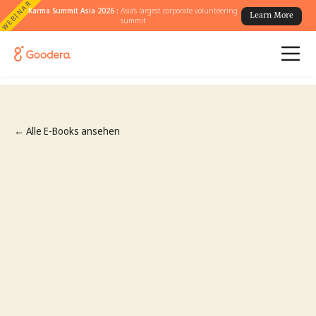
WEBINAR
Karma Summit Asia 2026 :
Asia's largest corporate volunteering
Learn More
summit
← Alle E-Books ansehen