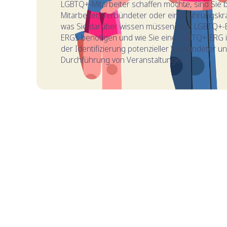
LGBTQ+-Mitarbeiter schaffen möchte, sind Sie be
Mitarbeiter, Verbündeter oder eine Führungskraft
was Sie darüber wissen müssen, was LGBTQ+-
ERGs benötigen und wie Sie eine LGBTQ+-ERG in
der Identifizierung potenzieller Verbündeter un
Durchführung von Veranstaltungen.
INHALTSVERZEICHNIS
Was sind LGBTQ+-Mitarbeiter-