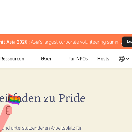
t Asia 2026 :
Asia's largest corporate volunteering summit
Le
Ressourcen
Über
Für NPOs
Hosts
eitfaden zu Pride
 und unterstützenderen Arbeitsplatz für