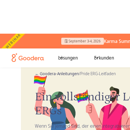
WEBINAR
Karma Summi
🗓️ September 3-4, 2026
Lösungen
Erkunden
← Goodera-Anleitungen
/
Pride ERG-Leitfaden
Ein vollständiger L
ERGs
Wenn Sie jemand sind, der einen integrativeren