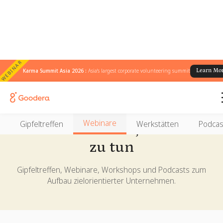
WEBINAR
Karma Summit Asia 2026 :
Asia's largest corporate volunteering summit
Learn Mo
Ereignisse
Webinare
Gipfeltreffen
Werkstätten
Podcas
Versammelt euch, um Gutes
zu tun
Gipfeltreffen, Webinare, Workshops und Podcasts zum
Aufbau zielorientierter Unternehmen.