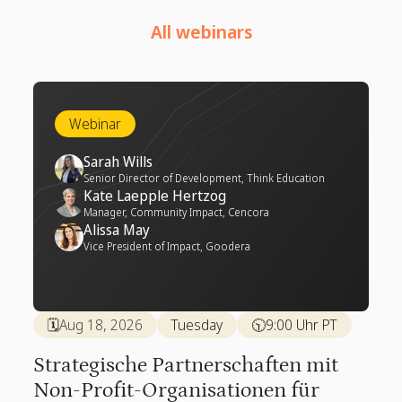
All webinars
Webinar
Sarah Wills
Senior Director of Development, Think Education
Kate Laepple Hertzog
Manager, Community Impact, Cencora
Alissa May
Vice President of Impact, Goodera
🗓️
Aug 18, 2026
Tuesday
🕥
9:00 Uhr PT
Strategische Partnerschaften mit
Non-Profit-Organisationen für