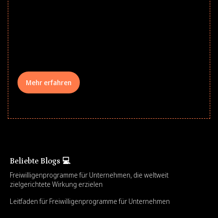
school year! Explore impact-driven Back
to School supply drives that empower
underserved students, foster
comprehensive learning, and engage
your teams meaningfully.
Mehr erfahren
Beliebte Blogs 💻
Freiwilligenprogramme für Unternehmen, die weltweit
zielgerichtete Wirkung erzielen
Leitfaden für Freiwilligenprogramme für Unternehmen