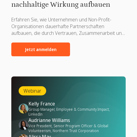
nachhaltige Wirkung aufbauen
Erfahren Sie, wie Unternehmen und Non-Profit-
Organisationen dauerhafte Partnerschaften
aufbauen, die durch Vertrauen, Zusammenarbeit und
gemeinsame Ziele einen bedeutenden
gesellschaftlichen Mehrwert schaffen.
Jetzt anmelden
Webinar
Kelly France
Group Manager, Employee & Community Impact,
LinkedIn
Audrianne Williams
Vice President, Senior Program Officer & Global
Volunteerism, Northern Trust Corporation
Alissa May