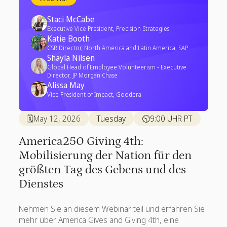
Staci McCabe
Executive Vice President, Precision Strategies
Katie Booth
CSR Director, North America and Latin America, SAP
Shayla Nilsen
Global Head of Employee Volunteerism - Executive
Director, JP Morgan Chase
Alissa May
Vice President of Impact, Goodera
🗓️
May 12, 2026
Tuesday
🕥
9:00 UHR PT
America250 Giving 4th:
Mobilisierung der Nation für den
größten Tag des Gebens und des
Dienstes
Nehmen Sie an diesem Webinar teil und erfahren Sie
mehr über America Gives and Giving 4th, eine