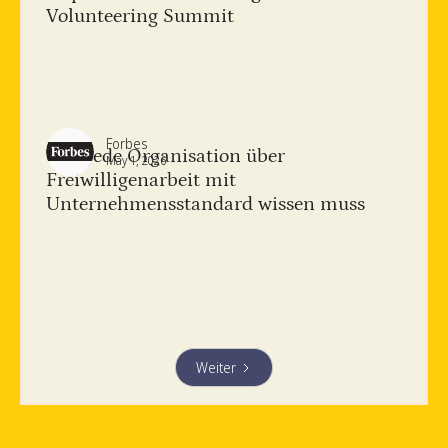
Volunteering Summit
Forbes
Was jede Organisation über
May 1, 2026
Freiwilligenarbeit mit
Unternehmensstandard wissen muss
Weiter