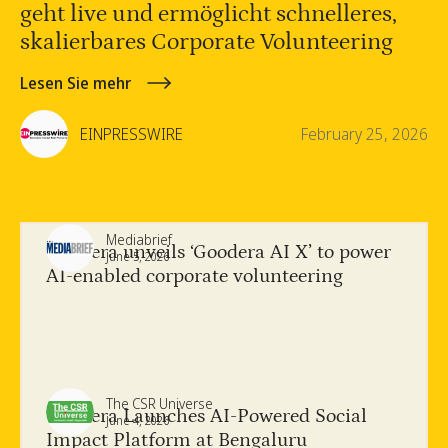
geht live und ermöglicht schnelleres,
skalierbares Corporate Volunteering
Lesen Sie mehr
EINPRESSWIRE
February 25, 2026
Mediabrief
Goodera unveils ‘Goodera AI X’ to power
June 5, 2026
AI-enabled corporate volunteering
The CSR Universe
Goodera Launches AI-Powered Social
June 4, 2026
Impact Platform at Bengaluru