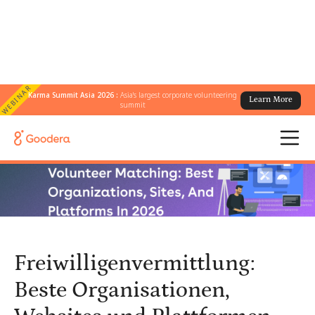
WEBINAR
Karma Summit Asia 2026 :
Asia's largest corporate volunteering
Learn More
← Alle Blogs
/
summit
Freiwilligenvermittlung: Beste Organisationen, Websites und
Plattformen im Jahr 2026
Freiwilligenvermittlung:
Beste Organisationen,