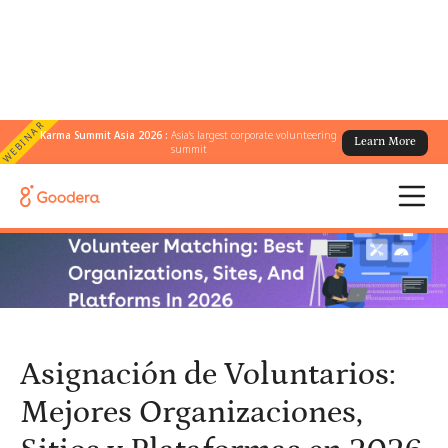
WEBINAR
Karma Summit Asia 2026 :
Asia's largest corporate volunteering
Learn More
← Todos los blogs
/
summit
Asignación de Voluntarios: Mejores Organizaciones, Sitios y
Plataformas en 2026
Asignación de Voluntarios:
Mejores Organizaciones,