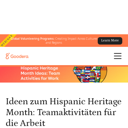
WEBINAR
Global Volunteering Programs:
Creating Impact Across Cultures
Learn More
← Alle Blogs
/
and Regions
Ideen zum Hispanic Heritage Month: Teamaktivitäten für die Arbeit
Ideen zum Hispanic Heritage
Month: Teamaktivitäten für
die Arbeit