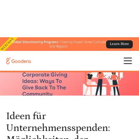
WEBINAR
Global Volunteering Programs:
Creating Impact Across Cultures
Learn More
← Alle Blogs
/
and Regions
Ideen für Unternehmensspenden: Möglichkeiten, der
Gemeinschaft etwas zurückzugeben
Ideen für
Unternehmensspenden: