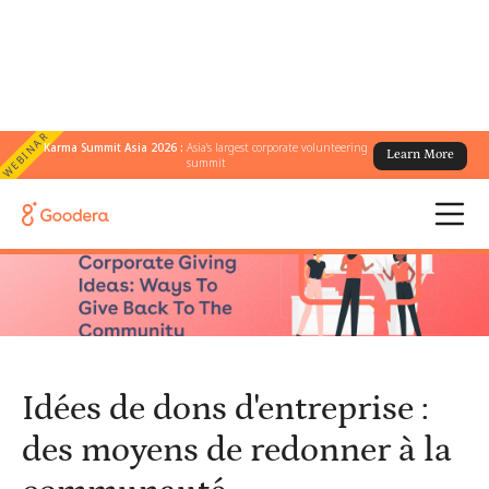
WEBINAR
Karma Summit Asia 2026 :
Asia's largest corporate volunteering
Learn More
← Tous les blogs
/
summit
Idées de dons d'entreprise : des moyens de redonner à la
communauté
Idées de dons d'entreprise :
des moyens de redonner à la