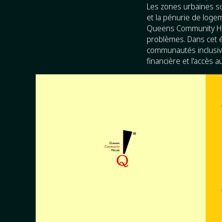
Les zones urbaines so
et la pénurie de loge
Queens Community Ho
problèmes. Dans cet 
communautés inclusive
financière et l'accès 