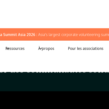
a Summit Asia 2026 :
Asia's largest corporate volunteering sum
Ressources
À propos
Pour les associations
← All Episodes
/
Apprenez à créer des communautés solidaires avec QCH
éer des communautés solid