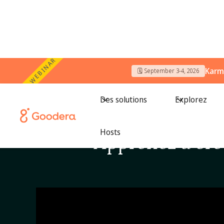
WEBINAR
Karm
🗓️ September 3-4, 2026
Des solutions
Explorez
Hosts
Apprenez à cr