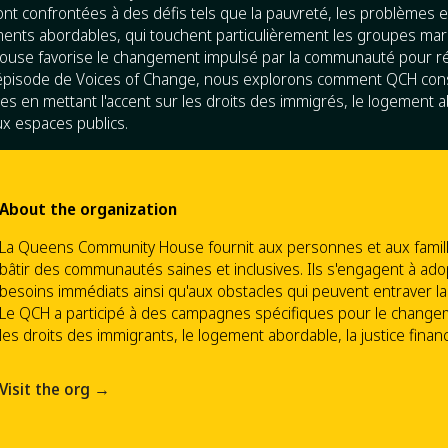
nt confrontées à des défis tels que la pauvreté, les problèmes
ments abordables, qui touchent particulièrement les groupes marg
use favorise le changement impulsé par la communauté pour r
épisode de Voices of Change, nous explorons comment QCH cons
s en mettant l'accent sur les droits des immigrés, le logement ab
aux espaces publics.
About the organization
La Queens Community House fournit aux personnes et aux familles 
bâtir des communautés saines et inclusives. Ils s'engagent à ad
besoins immédiats ainsi qu'aux obstacles qui peuvent entraver la 
Le QCH a participé à des campagnes spécifiques pour le chang
les droits des immigrants, le logement abordable, la justice finan
Visit the org →