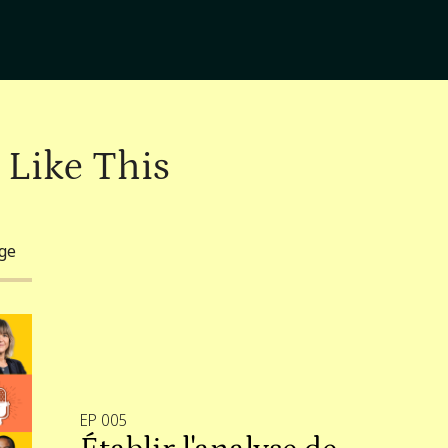
 Like This
nge
EP 005