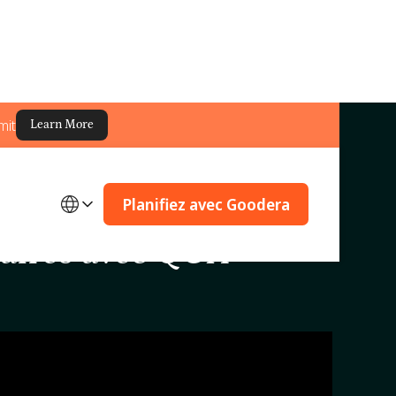
mit
Learn More
Planifiez avec Goodera
aires avec QCH