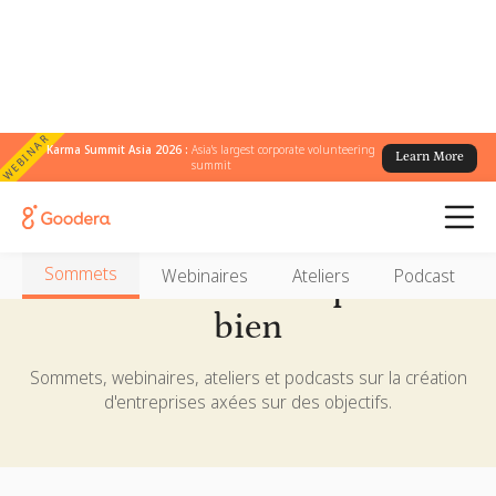
WEBINAR
Karma Summit Asia 2026 :
Asia's largest corporate volunteering
Learn More
summit
Évènements
Sommets
Webinaires
Ateliers
Podcast
Rassemblez-vous pour le
bien
Sommets, webinaires, ateliers et podcasts sur la création
d'entreprises axées sur des objectifs.