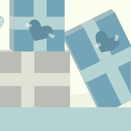
Célébrations
calendaires
ciblées