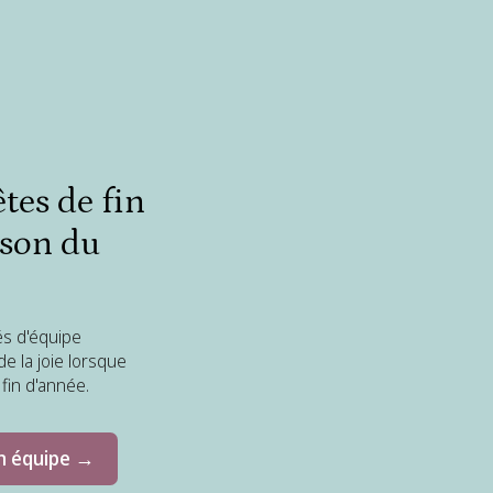
tes de fin
ison du
és d'équipe
e la joie lorsque
fin d'année.
n équipe →