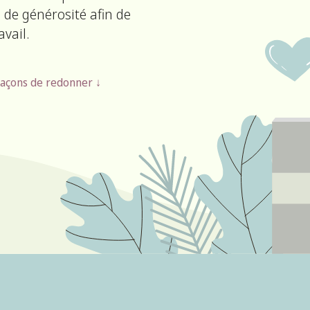
de générosité afin de
vail.
façons de redonner ↓
Programmes
Semaine/jour de
ondés sur les
dons
causes