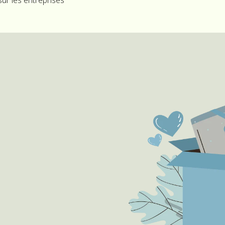
du bénévolat pour les
s économiquement
isés
ités