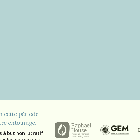
n cette période
tre entourage.
 à but non lucratif
 sur les entreprises