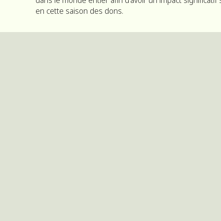
en cette saison des dons.
Faites du bénévolat pour les
Faites 
enfants dans le besoin
groupe
défavor
5 activités
3 activ