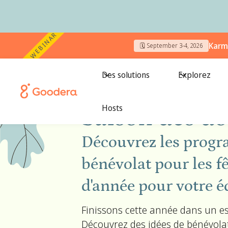
WEBINAR
Karm
🗓️ September 3-4, 2026
Des solutions
Explorez
← Toutes les campagnes
/
La saison des dons
Hosts
Saison des do
Découvrez les prog
bénévolat pour les fê
d'année pour votre é
Finissons cette année dans un es
Découvrez des idées de bénévolat