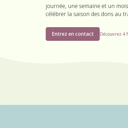
journée, une semaine et un mois 
célébrer la saison des dons au tra
Entrez en contact
Découvrez 4 
Créez votre
propre
f
programme
d'impact