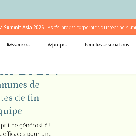
a Summit Asia 2026 :
Asia's largest corporate volunteering sum
Ressources
À propos
Pour les associations
ns 2025 :
rammes de
tes de fin
quipe
prit de générosité !
 efficaces pour une