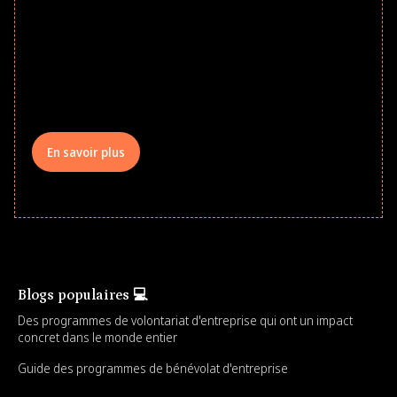
school year! Explore impact-driven Back
to School supply drives that empower
underserved students, foster
comprehensive learning, and engage
your teams meaningfully.
En savoir plus
Blogs populaires 💻
Des programmes de volontariat d'entreprise qui ont un impact
concret dans le monde entier
Guide des programmes de bénévolat d'entreprise