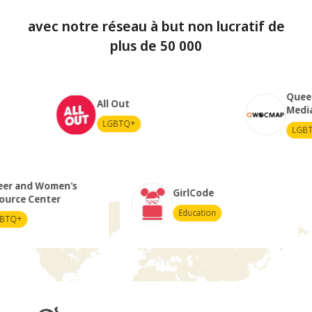
avec notre réseau à but non lucratif de
plus de 50 000
Queer Women 
All Out
Media Arts Pr
LGBTQ+
LGBTQ+
Queer and Women's
GirlCode
Resource Center
Education
LGBTQ+