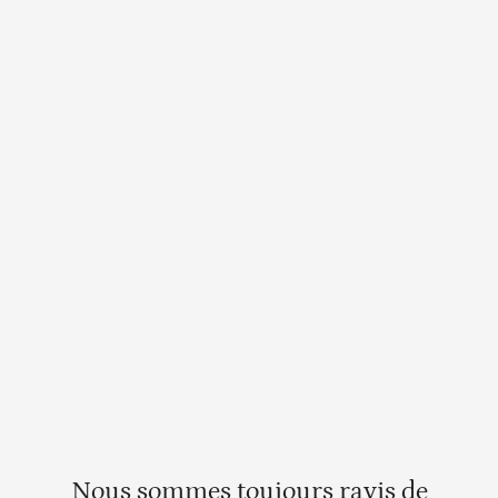
Découvrez des opportunités de bénévolat virtuelles,
en présentiel et hybrides pour permettre à vos
employés de célébrer le Mois de l'Histoire des Noirs.
Nous sommes toujours ravis de