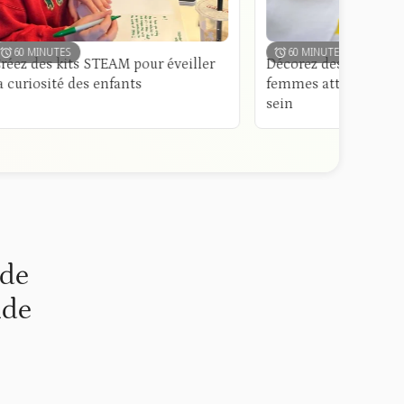
60 MINUTES
ts STEAM pour éveiller
Décorez des bandanas pour les
 des enfants
femmes atteintes d'un cancer d
sein
 de
nde