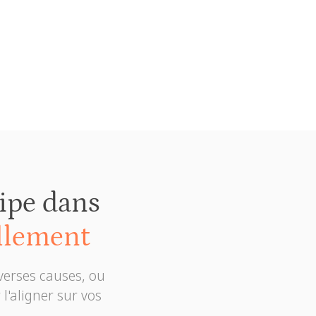
et plus
uipe dans
llement
verses causes, ou
l'aligner sur vos