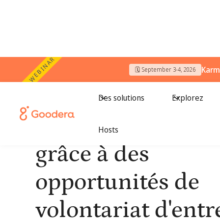
WEBINAR
Karm
🗓️ September 3-4, 2026
Des solutions
Explorez
Développez la RS
Hosts
grâce à des
opportunités de
volontariat d'entr