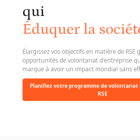
qui
Éduquer la sociét
Drive Impact
Élargissez vos objectifs en matière de RSE 
opportunités de volontariat d'entreprise qu
Inspirer la sociét
marque à avoir un impact mondial sans eff
Transformer la so
Planifiez votre programme de volontariat
RSE
Éduquer la sociét