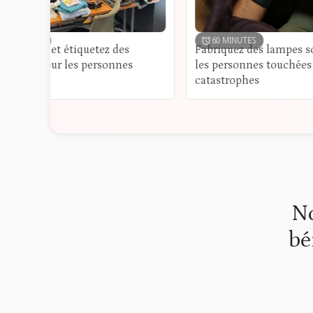
60 MINUTES
et étiquetez des
Fabriquez des lampes solaires pou
r les personnes
les personnes touchées par des
catastrophes
No
bé