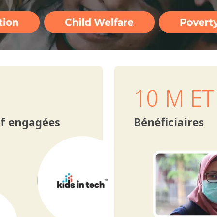
10 M ET
if engagées
Bénéficiaires