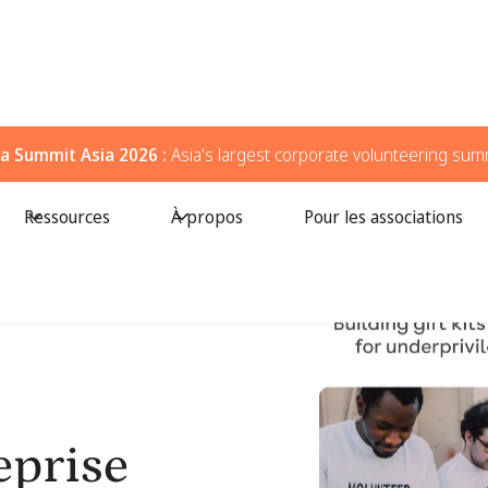
a Summit Asia 2026 :
Asia's largest corporate volunteering sum
Ressources
À propos
Pour les associations
E
eprise