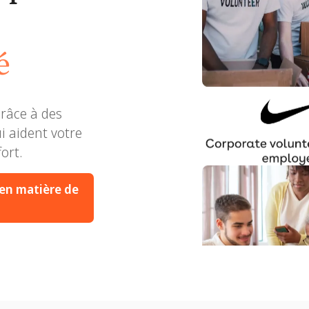
é
grâce à des
i aident votre
é
ort.
ciété
 en matière de
é