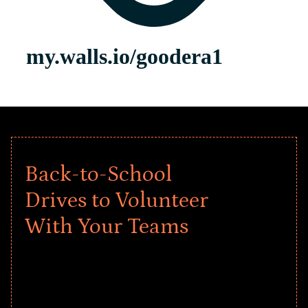
Back-to-School
Drives to Volunteer
With Your Teams
Give every child a strong start to the
school year! Explore impact-driven Back
to School supply drives that empower
underserved students, foster