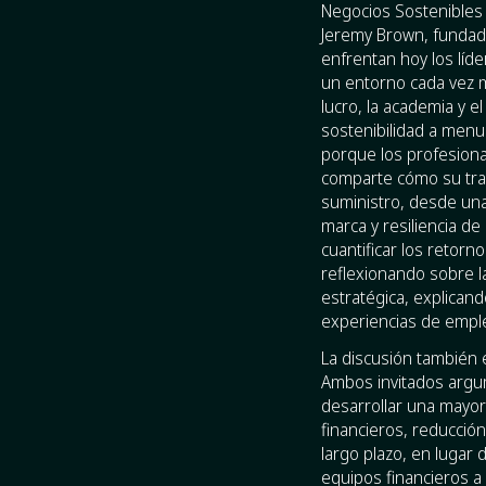
Negocios Sostenibles 
Jeremy Brown, fundado
enfrentan hoy los líde
un entorno cada vez 
lucro, la academia y e
sostenibilidad a menu
porque los profesiona
comparte cómo su trab
suministro, desde una
marca y resiliencia de
cuantificar los retorn
reflexionando sobre l
estratégica, explicand
experiencias de emple
La discusión también e
Ambos invitados argum
desarrollar una mayor
financieros, reducción
largo plazo, en luga
equipos financieros a 