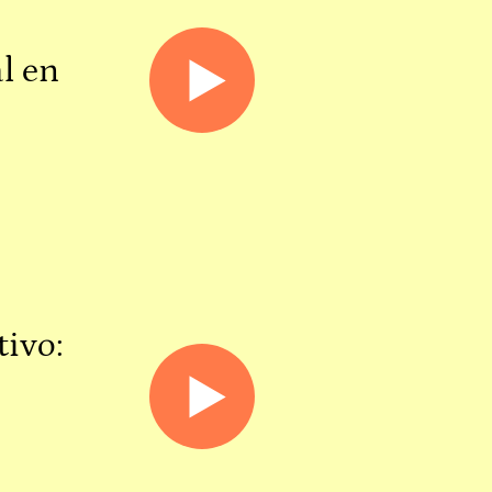
l en
tivo:
a