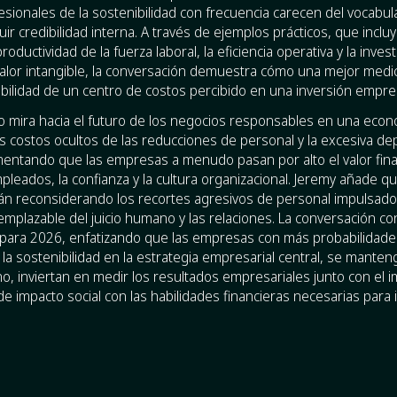
sionales de la sostenibilidad con frecuencia carecen del vocabula
ir credibilidad interna. A través de ejemplos prácticos, que incl
roductividad de la fuerza laboral, la eficiencia operativa y la inv
valor intangible, la conversación demuestra cómo una mejor med
ibilidad de un centro de costos percibido en una inversión empres
io mira hacia el futuro de los negocios responsables en una eco
los costos ocultos de las reducciones de personal y la excesiva d
mentando que las empresas a menudo pasan por alto el valor fin
mpleados, la confianza y la cultura organizacional. Jeremy añade 
án reconsiderando los recortes agresivos de personal impulsados 
remplazable del juicio humano y las relaciones. La conversación c
 para 2026, enfatizando que las empresas con más probabilidade
 la sostenibilidad en la estrategia empresarial central, se mante
o, inviertan en medir los resultados empresariales junto con el im
de impacto social con las habilidades financieras necesarias para i