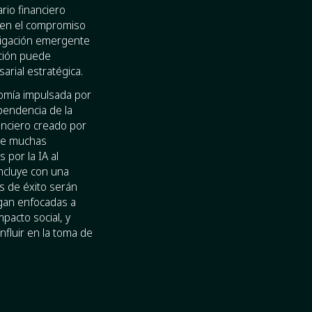
rio financiero
uyen el compromiso
estigación emergente
ición puede
arial estratégica.
nomía impulsada por
ependencia de la
anciero creado por
que muchas
por la IA al
oncluye con una
s de éxito serán
ngan enfocadas a
pacto social, y
nfluir en la toma de