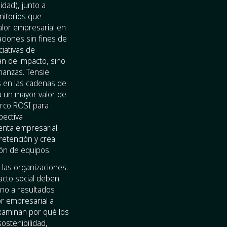
dad), junto a
nitorios que
valor empresarial en
ciones sin fines de
ciativas de
an de impacto, sino
nanzas. Tensie
s en las cadenas de
a un mayor valor de
arco ROSI para
pectiva
enta empresarial
retención y crea
ión de equipos.
 las organizaciones.
acto social deben
rno a resultados
or empresarial a
xaminan por qué los
ostenibilidad,