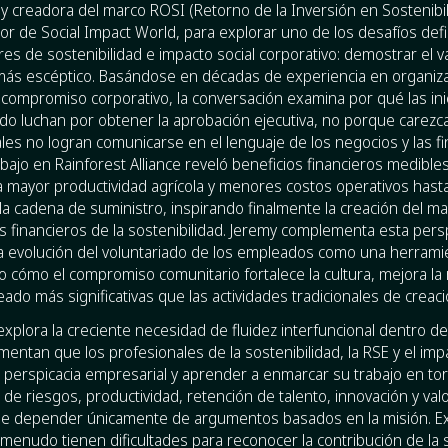
y creadora del marco ROSI (Retorno de la Inversión en Sostenibili
r de Social Impact World, para explorar uno de los desafíos defi
res de sostenibilidad e impacto social corporativo: demostrar el 
más escéptico. Basándose en décadas de experiencia en organiza
l compromiso corporativo, la conversación examina por qué las ini
do luchan por obtener la aprobación ejecutiva, no porque carezc
les no logran comunicarse en el lenguaje de los negocios y las fi
ajo en Rainforest Alliance reveló beneficios financieros medible
 mayor productividad agrícola y menores costos operativos hast
 la cadena de suministro, inspirando finalmente la creación del m
os financieros de la sostenibilidad. Jeremy complementa esta pers
a evolución del voluntariado de los empleados como una herrami
o cómo el compromiso comunitario fortalece la cultura, mejora la 
ado más significativas que las actividades tradicionales de creac
xplora la creciente necesidad de fluidez interfuncional dentro de
entan que los profesionales de la sostenibilidad, la RSE y el imp
 perspicacia empresarial y aprender a enmarcar su trabajo en to
 de riesgos, productividad, retención de talento, innovación y val
r de depender únicamente de argumentos basados en la misión. E
menudo tienen dificultades para reconocer la contribución de la s