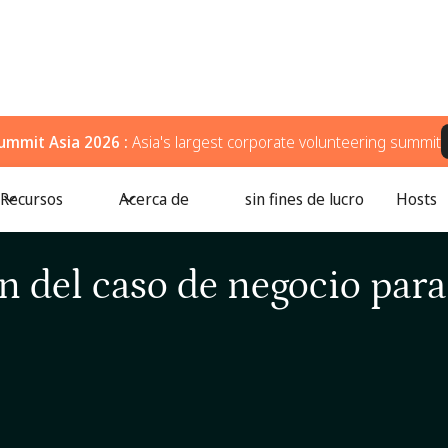
ummit Asia 2026 :
Asia's largest corporate volunteering summit
Recursos
Acerca de
sin fines de lucro
Hosts
← Todos los episodios
/
Elaboración del caso de negocio para el impacto
n del caso de negocio para