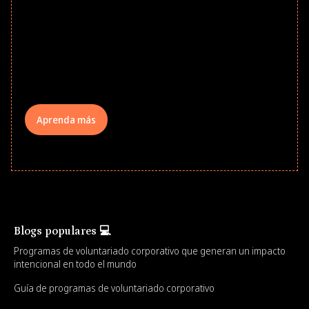
school year! Explore impact-driven Back
to School supply drives that empower
underserved students, foster
comprehensive learning, and engage
your teams meaningfully.
Aprenda más
Blogs populares 💻
Programas de voluntariado corporativo que generan un impacto
intencional en todo el mundo
Guía de programas de voluntariado corporativo