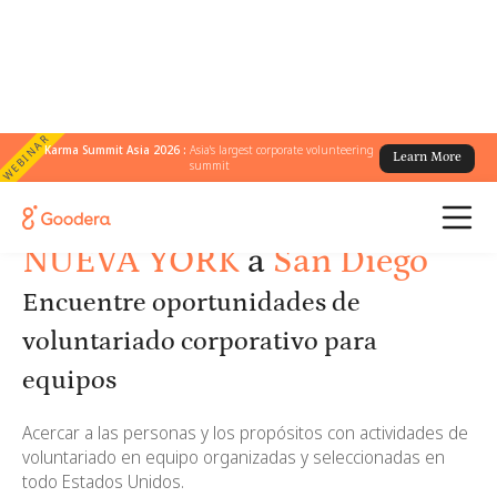
WEBINAR
Karma Summit Asia 2026 :
Asia's largest corporate volunteering
Learn More
summit
← Encuentra oportunidades de voluntariado
/
Estados Unidos
NUEVA YORK
a
San Diego
Encuentre oportunidades de
voluntariado corporativo para
equipos
Acercar a las personas y los propósitos con actividades de
voluntariado en equipo organizadas y seleccionadas en
todo Estados Unidos.