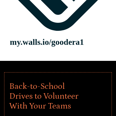
Back-to-School
Drives to Volunteer
With Your Teams
Give every child a strong start to the