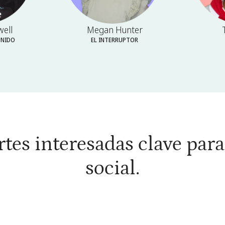
well
Megan Hunter
UNIDO
EL INTERRUPTOR
tes interesadas clave par
social.