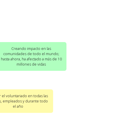
Creando impacto en las
comunidades de todo el mundo;
hasta ahora, ha afectado a más de 10
millones de vidas
 el voluntariado en todas las
as, empleados y durante todo
el año