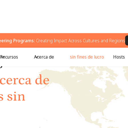
eering Programs:
Creating Impact Across Cultures and Regions
Recursos
Acerca de
sin fines de lucro
Hosts
s
cerca de
s sin