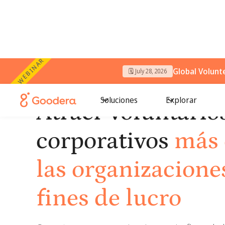
WEBINAR
Global Volunt
🗓️ July 28, 2026
Soluciones
Explorar
Atraer voluntario
corporativos
más 
las organizacione
fines de lucro