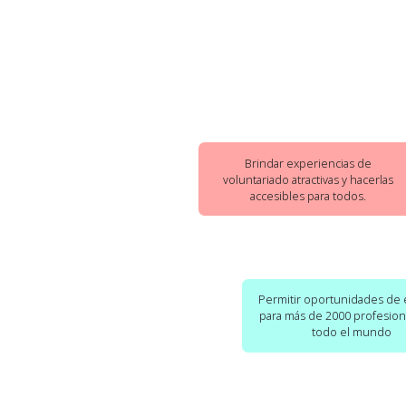
Brindar experiencias de
voluntariado atractivas y hacerlas
accesibles para todos.
Permitir oportunidades de
para más de 2000 profesion
todo el mundo