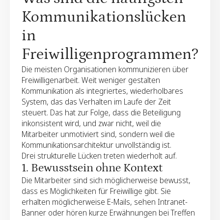
Teilnahme von „nett zu tun“ zu „Das ist Teil
Kommunikationslücken
unserer Arbeitsweise“. Normen werden nicht ein
einziges Mal verkündet, sondern immer wieder
in
verschärft.
Freiwilligenprogrammen?
Drittens schafft es Kontinuität. Bei Programmen,
Die meisten Organisationen kommunizieren über
die auf einmaligen Ankündigungen beruhen,
Freiwilligenarbeit. Weit weniger gestalten
kommt es häufig zu kurzen
Kommunikation als integriertes, wiederholbares
Enthusiasmusausbrüchen, auf die ein starker
System, das das Verhalten im Laufe der Zeit
Rückgang folgt. Strategische Kommunikation
steuert. Das hat zur Folge, dass die Beteiligung
sorgt für Rhythmus, vierteljährliche Themen,
inkonsistent wird, und zwar nicht, weil die
wiederkehrende Erinnerungen, sichtbare
Mitarbeiter unmotiviert sind, sondern weil die
Anerkennung und konsistentes Storytelling.
Kommunikationsarchitektur unvollständig ist.
Diese Kontinuität signalisiert, dass
Drei strukturelle Lücken treten wiederholt auf.
Freiwilligenarbeit nicht saisonabhängig oder
1. Bewusstsein ohne Kontext
symbolisch ist, sondern nachhaltig ist.
Die Mitarbeiter sind sich möglicherweise bewusst,
dass es Möglichkeiten für Freiwillige gibt. Sie
erhalten möglicherweise E-Mails, sehen Intranet-
Banner oder hören kurze Erwähnungen bei Treffen