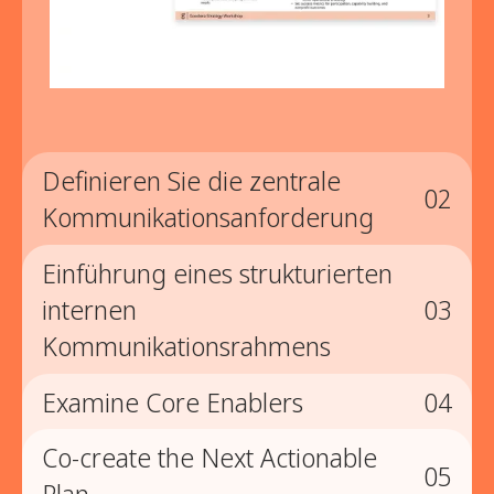
Definieren Sie die zentrale
02
Kommunikationsanforderung
Einführung eines strukturierten
02
internen
03
Definieren Sie die zentrale
Kommunikationsrahmens
Kommunikationsanforderung
Examine Core Enablers
04
03
Fassen Sie Erkenntnisse zu einer klaren
Problemstellung zusammen und stellen Sie gezielte
Co-create the Next Actionable
„Wie könnten wir“ -Fragen, die Prioritäten
04
Einführung eines
05
definieren, die Botschaft schärfen und die
Plan