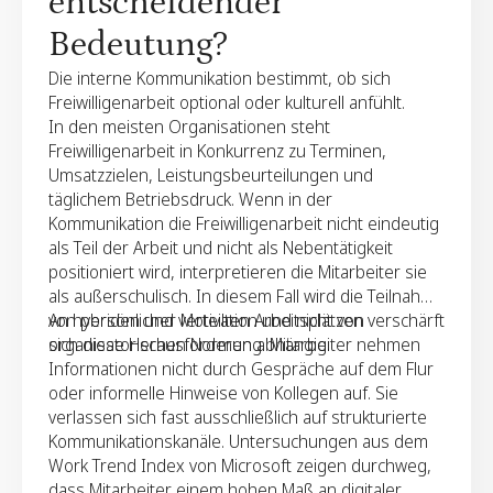
entscheidender
Bedeutung?
Die interne Kommunikation bestimmt, ob sich
Freiwilligenarbeit optional oder kulturell anfühlt.
In den meisten Organisationen steht
Freiwilligenarbeit in Konkurrenz zu Terminen,
Umsatzzielen, Leistungsbeurteilungen und
täglichem Betriebsdruck. Wenn in der
Kommunikation die Freiwilligenarbeit nicht eindeutig
als Teil der Arbeit und nicht als Nebentätigkeit
positioniert wird, interpretieren die Mitarbeiter sie
als außerschulisch. In diesem Fall wird die Teilnahme
von persönlicher Motivation und nicht von
An hybriden und verteilten Arbeitsplätzen verschärft
organisatorischen Normen abhängig.
sich diese Herausforderung. Mitarbeiter nehmen
Informationen nicht durch Gespräche auf dem Flur
oder informelle Hinweise von Kollegen auf. Sie
verlassen sich fast ausschließlich auf strukturierte
Kommunikationskanäle. Untersuchungen aus dem
Work Trend Index von Microsoft zeigen durchweg,
dass Mitarbeiter einem hohen Maß an digitaler