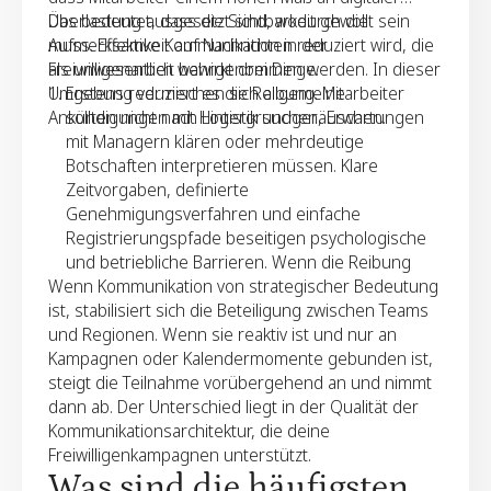
Überlastung ausgesetzt sind, wodurch die
Das bedeutet, dass die Sichtbarkeit gewollt sein
Aufmerksamkeit auf Nachrichten reduziert wird, die
muss. Effektive Kommunikation in der
als unwesentlich wahrgenommen werden. In dieser
Freiwilligenarbeit bewirkt drei Dinge.
Umgebung vermischen sich allgemeine
Erstens reduziert es die Reibung. Mitarbeiter
Ankündigungen mit Hintergrundgeräuschen.
sollten nicht nach Logistik suchen, Erwartungen
mit Managern klären oder mehrdeutige
Botschaften interpretieren müssen. Klare
Zeitvorgaben, definierte
Genehmigungsverfahren und einfache
Registrierungspfade beseitigen psychologische
und betriebliche Barrieren. Wenn die Reibung
Wenn Kommunikation von strategischer Bedeutung
abnimmt, nimmt die Aktion zu.
ist, stabilisiert sich die Beteiligung zwischen Teams
und Regionen. Wenn sie reaktiv ist und nur an
Zweitens stärkt es die Normen. Die Menschen
Kampagnen oder Kalendermomente gebunden ist,
suchen nach Signalen darüber, was wirklich
steigt die Teilnahme vorübergehend an und nimmt
geschätzt wird. Wenn Führungskräfte in
dann ab. Der Unterschied liegt in der Qualität der
Rathäusern von Freiwilligenarbeit sprechen,
Kommunikationsarchitektur, die deine
Manager in Teambesprechungen darüber
Freiwilligenkampagnen unterstützt.
diskutieren und Kollegen ihre Erfahrungen
Was sind die häufigsten
öffentlich austauschen, verschiebt sich die