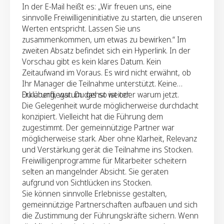
In der E-Mail heißt es: „Wir freuen uns, eine
sinnvolle Freiwilligeninitiative zu starten, die unseren
Werten entspricht. Lassen Sie uns
zusammenkommen, um etwas zu bewirken.“ Im
zweiten Absatz befindet sich ein Hyperlink. In der
Vorschau gibt es kein klares Datum. Kein
Zeitaufwand im Voraus. Es wird nicht erwähnt, ob
Ihr Manager die Teilnahme unterstützt. Keine
Erklärung, warum das so ist oder warum jetzt.
Du überfliegst. Du gehst weiter.
Die Gelegenheit wurde möglicherweise durchdacht
konzipiert. Vielleicht hat die Führung dem
zugestimmt. Der gemeinnützige Partner war
möglicherweise stark. Aber ohne Klarheit, Relevanz
und Verstärkung gerät die Teilnahme ins Stocken.
Freiwilligenprogramme für Mitarbeiter scheitern
selten an mangelnder Absicht. Sie geraten
aufgrund von Sichtlücken ins Stocken.
Sie können sinnvolle Erlebnisse gestalten,
gemeinnützige Partnerschaften aufbauen und sich
die Zustimmung der Führungskräfte sichern. Wenn