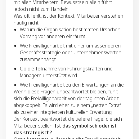
mit allen Mitarbeitern. Bewusstsein allein führt
jedoch nicht zum Handeln.
Was oft fehlt, ist der Kontext. Mitarbeiter verstehen
häufig nicht:
Warum die Organisation bestimmten Ursachen
Vorrang vor anderen einräumt
Wie Freiwilligenarbeit mit einer umfassenderen
Geschäftsstrategie oder Unternehmenswerten
zusammenhängt
Ob die Teilnahme von Führungskräften und
Managern unterstützt wird
Wie Freiwilligenarbeit zu den Erwartungen an die
Wenn diese Fragen unbeantwortet bleiben, fühlt
Arbeitsbelastung passt
sich die Freiwilligenarbeit von der täglichen Arbeit
Welches Maß an Engagement, Zeit oder
abgekoppelt. Es wird eher zu einem „netten Extra“
Vorbereitung ist realistischerweise erforderlich
als zu einer integrierten kulturellen Erwartung.
Der Kontext beantwortet die tiefere Frage, die sich
Mitarbeiter stellen:
Ist das symbolisch oder ist
das strategisch?