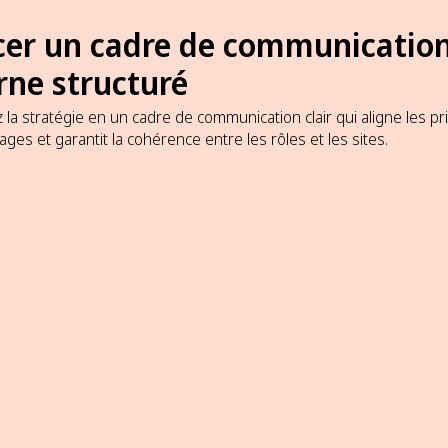
nir
cer un cadre de communicatio
rne structuré
cipal
 la stratégie en un cadre de communication clair qui aligne les pri
ges et garantit la cohérence entre les rôles et les sites.
on
ière
munication
sez
ions