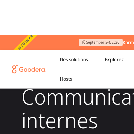
WEBINAR
Karm
🗓️ September 3-4, 2026
All workshops
/
Communications internes
Des solutions
Explorez
Hosts
Communicat
internes