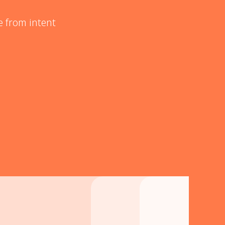
e from intent
04