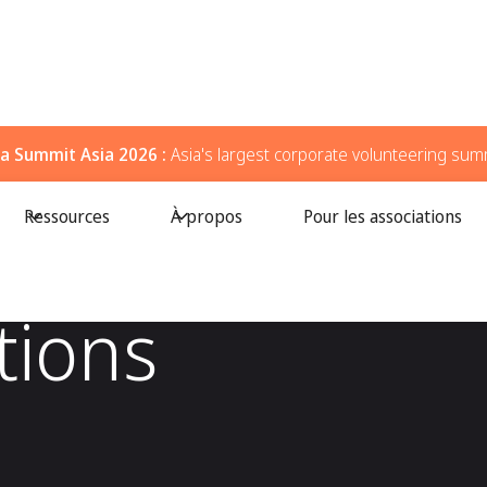
a Summit Asia 2026 :
Asia's largest corporate volunteering sum
Ressources
À propos
Pour les associations
ions