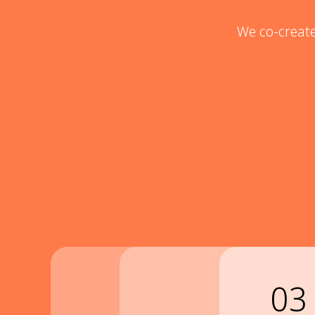
We co-create
01
02
03