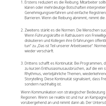
Erstens reduziert es die Reibung. Mitarbeiter sol
klären oder mehrdeutige Botschaften interpretier
Genehmigungsverfahren und einfache Registrieru
Barrieren. Wenn die Reibung abnimmt, nimmt die A
Zweitens stärkt es die Normen. Die Menschen such
Wenn Führungskräfte in Rathäusern von Freiwill
diskutieren und Kollegen ihre Erfahrungen öffentl
tun“ zu „Das ist Teil unserer Arbeitsweise“. Nor
wieder verschärft.
Drittens schafft es Kontinuität. Bei Programmen
zu kurzen Enthusiasmusausbrüchen, auf die ein st
Rhythmus, vierteljährliche Themen, wiederkehre
Storytelling. Diese Kontinuität signalisiert, dass F
sondern nachhaltig ist.
Wenn Kommunikation von strategischer Bedeutung ist
Regionen. Wenn sie reaktiv ist und nur an Kampagn
vorübergehend an und nimmt dann ab. Der Unterschie