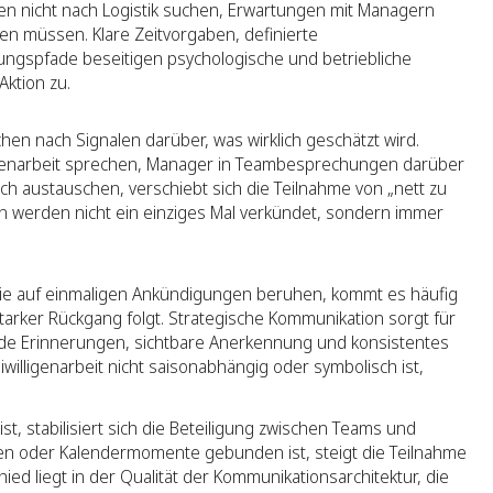
lten nicht nach Logistik suchen, Erwartungen mit Managern
en müssen. Klare Zeitvorgaben, definierte
ngspfade beseitigen psychologische und betriebliche
ktion zu.
en nach Signalen darüber, was wirklich geschätzt wird.
igenarbeit sprechen, Manager in Teambesprechungen darüber
ich austauschen, verschiebt sich die Teilnahme von „nett zu
men werden nicht ein einziges Mal verkündet, sondern immer
, die auf einmaligen Ankündigungen beruhen, kommt es häufig
arker Rückgang folgt. Strategische Kommunikation sorgt für
nde Erinnerungen, sichtbare Anerkennung und konsistentes
reiwilligenarbeit nicht saisonabhängig oder symbolisch ist,
, stabilisiert sich die Beteiligung zwischen Teams und
en oder Kalendermomente gebunden ist, steigt die Teilnahme
d liegt in der Qualität der Kommunikationsarchitektur, die