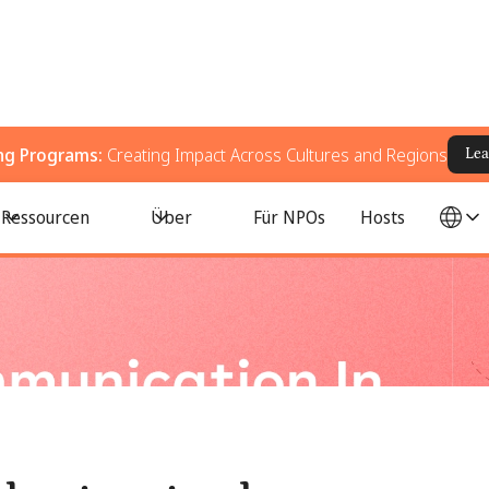
ing Programs:
Creating Impact Across Cultures and Regions
Lea
eit von Mitarbeitern: Wie aus Bewusstsein nachhaltige Beteiligung wird
Ressourcen
Über
Für NPOs
Hosts