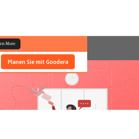
rn More
Planen Sie mit Goodera