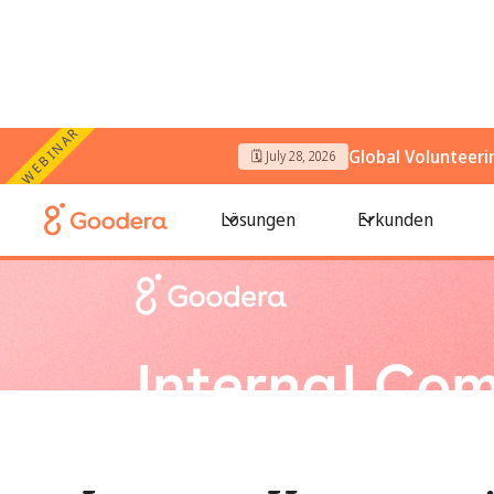
WEBINAR
Global Volunteer
🗓️ July 28, 2026
← Alle Blogs
/
Interne Kommunikation in der Freiwilligenarb
Lösungen
Erkunden