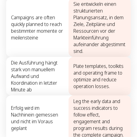
Sie entwickeln einen
strukturierten
Campaigns are often
Planungsansatz, in dem
quickly planned to reach
Ziele, Zeitpläne und
bestimmter momente or
Ressourcen vor der
meilensteine
Markteinführung
aufeinander abgestimmt
sind.
Die Ausführung hängt
Plate templates, toolkits
stark von manuellem
and operating frame to
Aufwand und
optimize and reduce
Koordination in letzter
operation losses.
Minute ab
Leg the early data and
Erfolg wird im
success indicators to
Nachhinein gemessen
follow effect,
und nicht im Voraus
engagement and
geplant
program results during
the complete campaign.