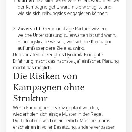
Klarheit:
Die Mitarbeiter verstehen, worum es bei
der Kampagne geht, warum sie wichtig ist und
wie sie sich reibungslos engagieren können.
Zuversicht:
Gemeinnützige Partner wissen,
welche Unterstützung zu erwarten ist und wann.
Führungskräfte wissen, wie sich die Kampagne
auf umfassendere Ziele auswirkt.
Und vor allem erzeugt es Dynamik. Eine gute
Erfahrung macht das nächste „Ja“ einfacher. Planung
Kontinuität:
Die Kampagne passt in den
macht das möglich.
größeren Freiwilligenkalender und verstärkt
Die Risiken von
Gewohnheiten, anstatt sie zu unterbrechen.
Kampagnen ohne
Struktur
Wenn Kampagnen reaktiv geplant werden,
wiederholen sich einige Muster in der Regel.
Die Teilnahme wird uneinheitlich. Manche Teams
erscheinen in voller Besetzung, andere verpassen