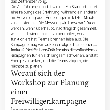
das Zeitfenster völlig.
Die Ausführungsqualität variiert. Ein Standort bietet
eine reibungslose Erfahrung, während ein anderer
mit Verwirrung oder Änderungen in letzter Minute
zu kämpfen hat. Die Messung wird unscharf. Daten
werden, wenn überhaupt, nachträglich gesammelt,
was es schwierig macht, zu beurteilen, was
funktioniert hat. Teams brennen leise aus. Die
Kampagne mag von außen erfolgreich aussehen,
aber sie fordert ihren Tribut von den Leuten, die sie
Im Laufe der Zeit verschärfen sich diese Probleme.
leiten.
Kampagnen fühlen sich langsam schwer an, anstatt
Energie zu tanken, und die Teams zögern, die
nächste zu planen.
Worauf sich der
Workshop zur Planung
einer
Freiwilligenkampagne