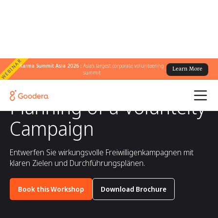
WEBINAR
Karma Summit Asia 2026 :
Asia's largest corporate volunteering
Learn More
summit
All workshops
/
Planning of a Volunteity Campaign
Planning of a Volunteity
Campaign
Entwerfen Sie wirkungsvolle Freiwilligenkampagnen mit
klaren Zielen und Durchführungsplänen.
Book this Workshop
Download Brochure