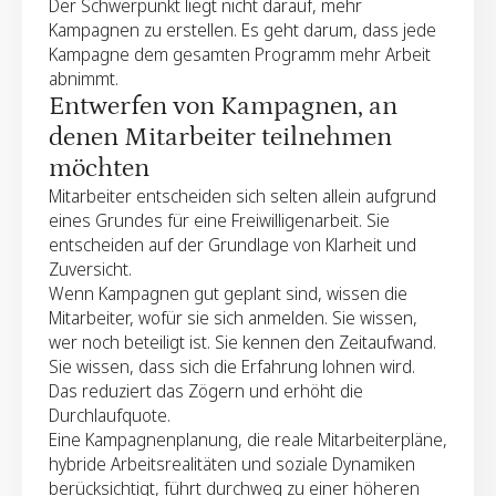
Der Schwerpunkt liegt nicht darauf, mehr
einfach, inklusiv und sozial sicher anfühlen
Kampagnen zu erstellen. Es geht darum, dass jede
Stimmen Sie die Erwartungen gemeinnütziger
Kampagne dem gesamten Programm mehr Arbeit
Organisationen frühzeitig ab, um Spannungen zu
abnimmt.
vermeiden und Vertrauen aufzubauen
Entwerfen von Kampagnen, an
Planen Sie Kommunikation, Erinnerungen und
denen Mitarbeiter teilnehmen
Storytelling ein, ohne Teams zu überlasten
möchten
Mitarbeiter entscheiden sich selten allein aufgrund
eines Grundes für eine Freiwilligenarbeit. Sie
entscheiden auf der Grundlage von Klarheit und
Zuversicht.
Wenn Kampagnen gut geplant sind, wissen die
Mitarbeiter, wofür sie sich anmelden. Sie wissen,
wer noch beteiligt ist. Sie kennen den Zeitaufwand.
Sie wissen, dass sich die Erfahrung lohnen wird.
Das reduziert das Zögern und erhöht die
Durchlaufquote.
Eine Kampagnenplanung, die reale Mitarbeiterpläne,
hybride Arbeitsrealitäten und soziale Dynamiken
berücksichtigt, führt durchweg zu einer höheren