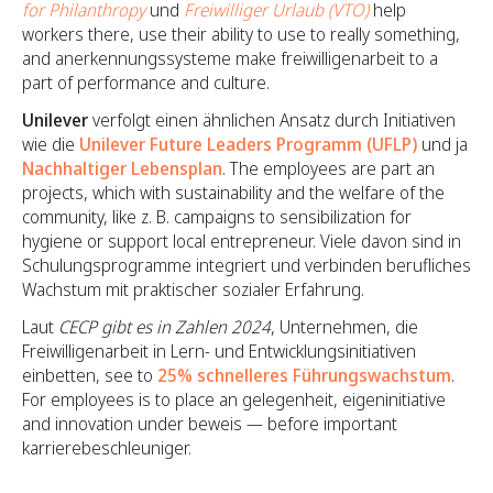
for Philanthropy
und
Freiwilliger Urlaub (VTO)
help
workers there, use their ability to use to really something,
and anerkennungssysteme make freiwilligenarbeit to a
part of performance and culture.
Unilever
verfolgt einen ähnlichen Ansatz durch Initiativen
wie die
Unilever Future Leaders Programm (UFLP)
und ja
Nachhaltiger Lebensplan
. The employees are part an
projects, which with sustainability and the welfare of the
community, like z. B. campaigns to sensibilization for
hygiene or support local entrepreneur. Viele davon sind in
Schulungsprogramme integriert und verbinden berufliches
Wachstum mit praktischer sozialer Erfahrung.
Laut
CECP gibt es in Zahlen 2024
, Unternehmen, die
Freiwilligenarbeit in Lern- und Entwicklungsinitiativen
einbetten, see to
25% schnelleres Führungswachstum
.
For employees is to place an gelegenheit, eigeninitiative
and innovation under beweis — before important
karrierebeschleuniger.