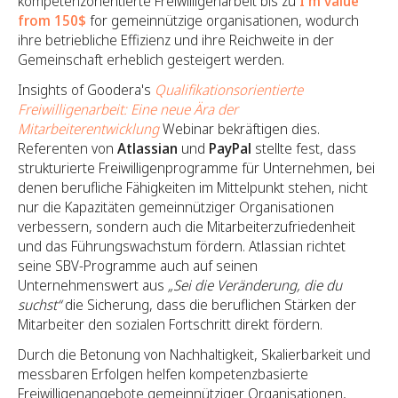
kompetenzorientierte Freiwilligenarbeit bis zu
I'm value
from 150$
for gemeinnützige organisationen, wodurch
ihre betriebliche Effizienz und ihre Reichweite in der
Gemeinschaft erheblich gesteigert werden.
Insights of Goodera's
Qualifikationsorientierte
Freiwilligenarbeit: Eine neue Ära der
Mitarbeiterentwicklung
Webinar bekräftigen dies.
Referenten von
Atlassian
und
PayPal
stellte fest, dass
strukturierte Freiwilligenprogramme für Unternehmen, bei
denen berufliche Fähigkeiten im Mittelpunkt stehen, nicht
nur die Kapazitäten gemeinnütziger Organisationen
verbessern, sondern auch die Mitarbeiterzufriedenheit
und das Führungswachstum fördern. Atlassian richtet
seine SBV-Programme auch auf seinen
Unternehmenswert aus
„Sei die Veränderung, die du
suchst“
die Sicherung, dass die beruflichen Stärken der
Mitarbeiter den sozialen Fortschritt direkt fördern.
Durch die Betonung von Nachhaltigkeit, Skalierbarkeit und
messbaren Erfolgen helfen kompetenzbasierte
Freiwilligenangebote gemeinnütziger Organisationen,