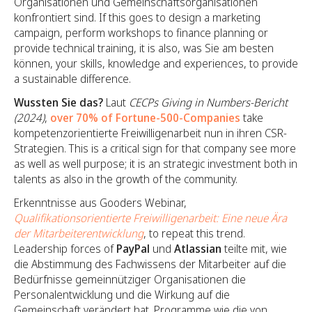
Organisationen und Gemeinschaftsorganisationen
konfrontiert sind. If this goes to design a marketing
campaign, perform workshops to finance planning or
provide technical training, it is also, was Sie am besten
können, your skills, knowledge and experiences, to provide
a sustainable difference.
Wussten Sie das?
Laut
CECPs Giving in Numbers-Bericht
(2024)
,
over 70% of Fortune-500-Companies
take
kompetenzorientierte Freiwilligenarbeit nun in ihren CSR-
Strategien. This is a critical sign for that company see more
as well as well purpose; it is an strategic investment both in
talents as also in the growth of the community.
Erkenntnisse aus Gooders Webinar,
Qualifikationsorientierte Freiwilligenarbeit: Eine neue Ära
der Mitarbeiterentwicklung
, to repeat this trend.
Leadership forces of
PayPal
und
Atlassian
teilte mit, wie
die Abstimmung des Fachwissens der Mitarbeiter auf die
Bedürfnisse gemeinnütziger Organisationen die
Personalentwicklung und die Wirkung auf die
Gemeinschaft verändert hat. Programme wie die von