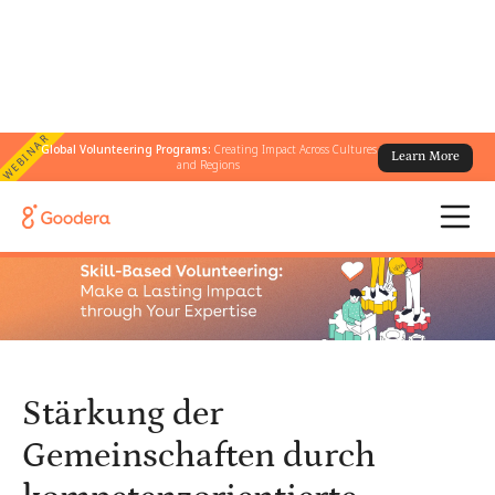
WEBINAR
Global Volunteering Programs:
Creating Impact Across Cultures
Learn More
← Alle Blogs
/
and Regions
Stärkung der Gemeinschaften durch kompetenzorientierte
Freiwilligenarbeit
Stärkung der
Gemeinschaften durch