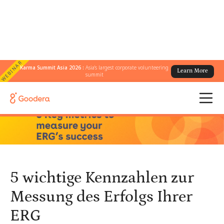
WEBINAR
Karma Summit Asia 2026 :
Asia's largest corporate volunteering
Learn More
← Alle Blogs
/
summit
5 wichtige Kennzahlen zur Messung des Erfolgs Ihrer ERG
5 wichtige Kennzahlen zur
Messung des Erfolgs Ihrer
ERG