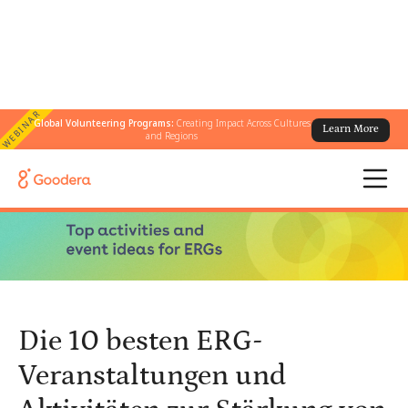
WEBINAR
Global Volunteering Programs:
Creating Impact Across Cultures
Learn More
← Alle Blogs
/
and Regions
Die 10 besten ERG-Veranstaltungen und Aktivitäten zur Stärkung
von Mitarbeiter-Communities
Die 10 besten ERG-
Veranstaltungen und