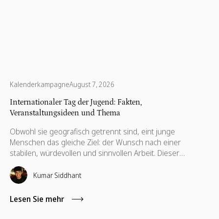
Kalenderkampagne
August 7, 2026
Internationaler Tag der Jugend: Fakten,
Veranstaltungsideen und Thema
Obwohl sie geografisch getrennt sind, eint junge
Menschen das gleiche Ziel: der Wunsch nach einer
stabilen, würdevollen und sinnvollen Arbeit. Dieser
gemeinsame Antrieb steht am 12. August im Mittelpunkt
des unternehmerischen Dialogs. Der Internationale Tag
Kumar Siddhant
der Jugend (IYD) ist ein wichtiger jährlicher Meilenstein für
CSR- und Personalabteilungen, um zu bewerten, wie ihre
Lesen Sie mehr
Organisationen die nächste Generation globaler Talente
unterstützen. Das Ausmaß dieser Verantwortung wird