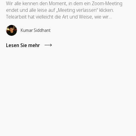
Wir alle kennen den Moment, in dem ein Zoom-Meeting
endet und alle leise auf „Meeting verlassen“ klicken.
Telearbeit hat vielleicht die Art und Weise, wie wir
zusammenarbeiten, neu definiert, aber es hat nichts an
dem geändert, wonach wir uns am meisten sehnen: echte
Kumar Siddhant
menschliche Verbindung. Hier machen virtuelle
Teambuilding-Ideen den entscheidenden Unterschied.
Lesen Sie mehr
Richtig gemacht, gehen sie über schnelle Eisbrecher oder
Online-Spiele hinaus. Sie schaffen Vertrauen, wecken
Kreativität und erinnern die Mitarbeiter daran, dass sie Teil
von etwas sind, das größer ist als ein Bildschirm.