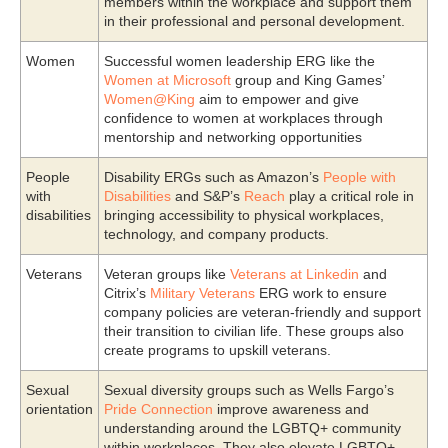
members within the workplace and support them
in their professional and personal development.
Women
Successful women leadership ERG like the
Women at Microsoft
group and King Games’
Women@King
aim to empower and give
confidence to women at workplaces through
mentorship and networking opportunities
People
Disability ERGs such as Amazon’s
People with
with
Disabilities
and S&P’s
Reach
play a critical role in
disabilities
bringing accessibility to physical workplaces,
technology, and company products.
Veterans
Veteran groups like
Veterans at Linkedin
and
Citrix’s
Military Veterans
ERG work to ensure
company policies are veteran-friendly and support
their transition to civilian life. These groups also
create programs to upskill veterans.
Sexual
Sexual diversity groups such as Wells Fargo’s
orientation
Pride Connection
improve awareness and
understanding around the LGBTQ+ community
within workplaces. They also elevate LGBTQ+