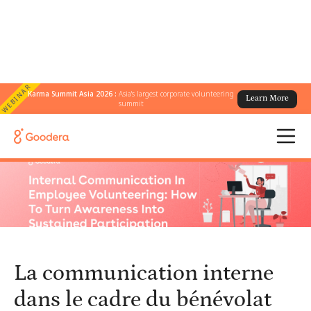
WEBINAR
Karma Summit Asia 2026 :
Asia's largest corporate volunteering
Learn More
← Tous les blogs
/
summit
La communication interne dans le cadre du bénévolat des
employés : comment transformer la sensibilisation en une
participation durable
La communication interne
dans le cadre du bénévolat