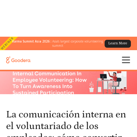
WEBINAR
Karma Summit Asia 2026 :
Asia's largest corporate volunteering
Learn More
← Todos los blogs
/
summit
La comunicación interna en el voluntariado de los empleados:
cómo convertir la conciencia en una participación sostenida
La comunicación interna en
el voluntariado de los