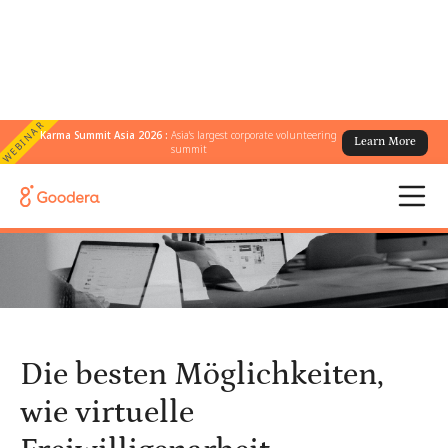
WEBINAR
Karma Summit Asia 2026 :
Asia's largest corporate volunteering
Learn More
← Alle Blogs
/
summit
Die besten Möglichkeiten, wie virtuelle Freiwilligenarbeit
Unternehmen hilft
Die besten Möglichkeiten,
wie virtuelle