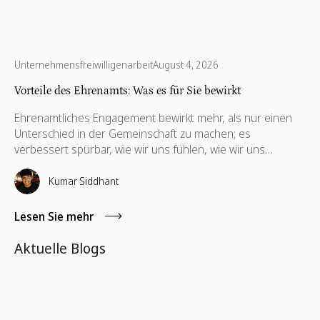
Unternehmensfreiwilligenarbeit
August 4, 2026
Vorteile des Ehrenamts: Was es für Sie bewirkt
Ehrenamtliches Engagement bewirkt mehr, als nur einen
Unterschied in der Gemeinschaft zu machen; es
verbessert spürbar, wie wir uns fühlen, wie wir uns
vernetzen und wie wir beruflich sowie persönlich wachsen.
Von der psychischen Gesundheit bis zur beruflichen
Kumar Siddhant
Entwicklung – die Vorteile reichen weit über das hinaus,
was die meisten erwarten.
Lesen Sie mehr
Aktuelle Blogs