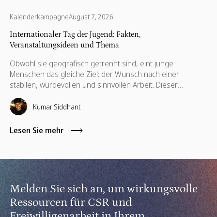
Kalenderkampagne
August 7, 2026
Internationaler Tag der Jugend: Fakten,
Veranstaltungsideen und Thema
Obwohl sie geografisch getrennt sind, eint junge
Menschen das gleiche Ziel: der Wunsch nach einer
stabilen, würdevollen und sinnvollen Arbeit. Dieser
gemeinsame Antrieb steht am 12. August im Mittelpunkt
des unternehmerischen Dialogs. Der Internationale Tag
Kumar Siddhant
der Jugend (IYD) ist ein wichtiger jährlicher Meilenstein für
CSR- und Personalabteilungen, um zu bewerten, wie ihre
Lesen Sie mehr
Organisationen die nächste Generation globaler Talente
unterstützen. Das Ausmaß dieser Verantwortung wird
durch aktuelle globale Daten unterstrichen.
Melden Sie sich an, um wirkungsvolle
Ressourcen für CSR und
Freiwilligenarbeit in Ihrem