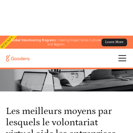
WEBINAR
Global Volunteering Programs:
Creating Impact Across Cultures
Learn More
← Tous les blogs
/
and Regions
Les meilleurs moyens par lesquels le volontariat virtuel aide les
entreprises
Les meilleurs moyens par
lesquels le volontariat