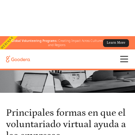
WEBINAR
Global Volunteering Programs:
Creating Impact Across Cultures
Learn More
← Todos los blogs
/
and Regions
Principales formas en que el voluntariado virtual ayuda a las
empresas
Principales formas en que el
voluntariado virtual ayuda a