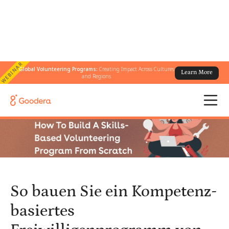
WEBINAR
Global Volunteering Programs:
Creating Impact Across Cultures
Learn More
← Alle Blogs
/
and Regions
So bauen Sie ein Kompetenz-basiertes Freiwilligenprogramm von
Grund auf auf
So bauen Sie ein Kompetenz-
basiertes