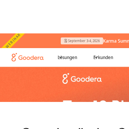
WEBINAR
Karma Summi
🗓️ September 3-4, 2026
← Alle Blogs
/
Gemeinnützige Organisationen, die Sie für 
Lösungen
Erkunden