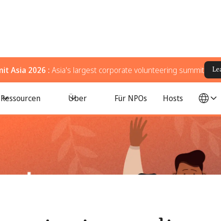
t Asia 2026 :
Asia's largest corporate volunteering summit
Le
Juneteenth auschecken müssen
Ressourcen
Über
Für NPOs
Hosts