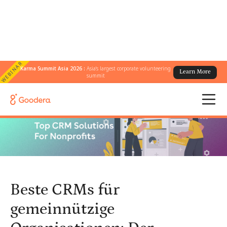
WEBINAR
Karma Summit Asia 2026 :
Asia's largest corporate volunteering
Learn More
← Alle Blogs
/
summit
Beste CRMs für gemeinnützige Organisationen: Der vollständige
Leitfaden für gemeinnützige Organisationen
Beste CRMs für
gemeinnützige