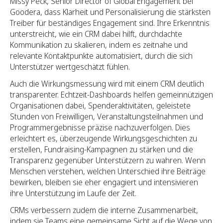
Missy Peck, Senior Director of Global Engagement bei
Goodera, dass Klarheit und Personalisierung die stärksten
Treiber für beständiges Engagement sind. Ihre Erkenntnis
unterstreicht, wie ein CRM dabei hilft, durchdachte
Kommunikation zu skalieren, indem es zeitnahe und
relevante Kontaktpunkte automatisiert, durch die sich
Unterstützer wertgeschätzt fühlen.
Auch die Wirkungsmessung wird mit einem CRM deutlich
transparenter. Echtzeit-Dashboards helfen gemeinnützigen
Organisationen dabei, Spenderaktivitäten, geleistete
Stunden von Freiwilligen, Veranstaltungsteilnahmen und
Programmergebnisse präzise nachzuverfolgen. Dies
erleichtert es, überzeugende Wirkungsgeschichten zu
erstellen, Fundraising-Kampagnen zu stärken und die
Transparenz gegenüber Unterstützern zu wahren. Wenn
Menschen verstehen, welchen Unterschied ihre Beiträge
bewirken, bleiben sie eher engagiert und intensivieren
ihre Unterstützung im Laufe der Zeit.
CRMs verbessern zudem die interne Zusammenarbeit,
indem sie Teams eine gemeinsame Sicht auf die Wege von