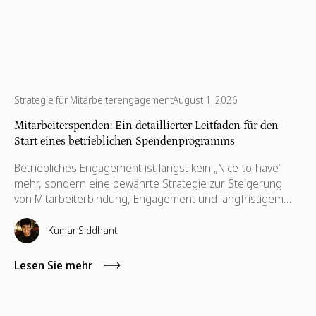
Strategie für Mitarbeiterengagement
August 1, 2026
Mitarbeiterspenden: Ein detaillierter Leitfaden für den
Start eines betrieblichen Spendenprogramms
Betriebliches Engagement ist längst kein „Nice-to-have“
mehr, sondern eine bewährte Strategie zur Steigerung
von Mitarbeiterbindung, Engagement und langfristigem
Unternehmenserfolg. Erfahren Sie, wie strukturierte
Programme die Beteiligung fördern, wie Sie Angebote
Kumar Siddhant
gestalten, die von Ihren Mitarbeitern auch wirklich genutzt
werden, und wie ein realistisches erstes Jahr aussieht.
Lesen Sie mehr