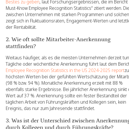
Bestes zu geben
, laut Forschungsergebnissen, die im Bericht
Must-Know Employee Recognition Statistics“ zitiert werden. Die
zwischen Unternehmen mit starken Programmen und solche
zeigt sich in Fluktuationsraten, Engagement-Werten und letztli
der Rentabilität.
2. Wie oft sollte Mitarbeiter-Anerkennung
stattfinden?
Weitaus häufiger, als es die meisten Unternehmen derzeit tun
Tägliche oder wöchentliche Anerkennung führt laut dem Beric
Employee Recognition Statistics in the US 2024-2025 report
zu
höchsten Werten bei der gefühlten Wertschätzung der Mitarb
(98 % bzw. 94 %). Monatliche Anerkennung erzielt mit 88 %
ebenfalls starke Ergebnisse. Bei jährlicher Anerkennung sinkt 
Wert auf 37 %. Anerkennung sollte ein fester Bestandteil der
täglichen Arbeit von Führungskräften und Kollegen sein, kein
Ereignis, das nur zum Jahresende stattfindet.
3. Was ist der Unterschied zwischen Anerkennun
durch Kollegen und durch Führungskräfte?