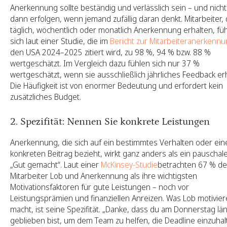
Anerkennung sollte beständig und verlässlich sein – und nicht
dann erfolgen, wenn jemand zufällig daran denkt. Mitarbeiter, 
täglich, wöchentlich oder monatlich Anerkennung erhalten, fü
sich laut einer Studie, die im
Bericht zur Mitarbeiteranerkenn
den USA 2024–2025 zitiert wird, zu 98 %, 94 % bzw. 88 %
wertgeschätzt. Im Vergleich dazu fühlen sich nur 37 %
wertgeschätzt, wenn sie ausschließlich jährliches Feedback er
Die Häufigkeit ist von enormer Bedeutung und erfordert kein
zusätzliches Budget.
2. Spezifität: Nennen Sie konkrete Leistungen
Anerkennung, die sich auf ein bestimmtes Verhalten oder ein
konkreten Beitrag bezieht, wirkt ganz anders als ein pauschal
„Gut gemacht“. Laut einer
McKinsey-Studie
betrachten 67 % de
Mitarbeiter Lob und Anerkennung als ihre wichtigsten
Motivationsfaktoren für gute Leistungen – noch vor
Leistungsprämien und finanziellen Anreizen. Was Lob motivie
macht, ist seine Spezifität. „Danke, dass du am Donnerstag lä
geblieben bist, um dem Team zu helfen, die Deadline einzuhal