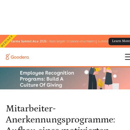
WEBINAR
Karma Summit Asia 2026 :
Asia's largest corporate volunteering summit
Learn Mor
← Alle Blogs
/
Mitarbeiter-Anerkennungsprogramme: Aufbau eines motivierten
Arbeitsumfelds
Mitarbeiter-
Anerkennungsprogramme: