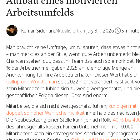
Aufbau eines motivierten
Arbeitsumfelds
Kumar Siddhant
Aktualisiert am
July 31, 2026
5
minute
Man braucht keine Umfrage, um zu spüren, dass etwas nicht 
– man merkt es an der Stille, wenn gute Arbeit unbemerkt blei
Chancen stehen gut, dass Ihr Team das auch so empfindet. N
% der Arbeitnehmer gaben 2025 an, die richtige Menge an
Anerkennung für ihre Arbeit zu erhalten. Dieser Wert hat sich 
Gallup und Workhuman
seit 2022 nicht verändert. Fast acht v
zehn Mitarbeitern fühlen sich zu wenig wertgeschätzt, und die
geschäftlichen Folgen dieser Lücke sind enorm.
Mitarbeiter, die sich nicht wertgeschätzt fühlen,
kündigen mit
doppelt so hoher Wahrscheinlichkeit
innerhalb des nächsten J
Die Neubesetzung einer Stelle kann je nach Rolle
40 % bis 40
des Jahresgehalts kosten. Für ein Unternehmen mit 10.000
Mitarbeitern kann ein strategisches Anerkennungsprogramm 