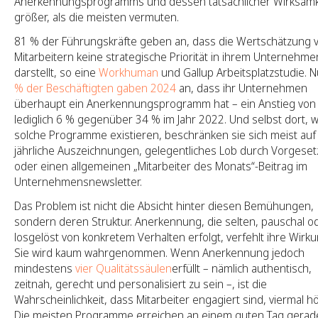
Anerkennungsprogramms und dessen tatsächlicher Wirksamke
größer, als die meisten vermuten.
81 % der Führungskräfte geben an, dass die Wertschätzung 
Mitarbeitern keine strategische Priorität in ihrem Unternehme
darstellt, so eine
Workhuman
und Gallup Arbeitsplatzstudie.
N
% der Beschäftigten gaben 2024
an, dass ihr Unternehmen
überhaupt ein Anerkennungsprogramm hat – ein Anstieg von
lediglich 6 % gegenüber 34 % im Jahr 2022. Und selbst dort, 
solche Programme existieren, beschränken sie sich meist auf
jährliche Auszeichnungen, gelegentliches Lob durch Vorgeset
oder einen allgemeinen „Mitarbeiter des Monats“-Beitrag im
Unternehmensnewsletter.
Das Problem ist nicht die Absicht hinter diesen Bemühungen,
sondern deren Struktur. Anerkennung, die selten, pauschal o
losgelöst von konkretem Verhalten erfolgt, verfehlt ihre Wirku
Sie wird kaum wahrgenommen. Wenn Anerkennung jedoch
mindestens
vier Qualitätssäulen
erfüllt – nämlich authentisch,
zeitnah, gerecht und personalisiert zu sein –, ist die
Wahrscheinlichkeit, dass Mitarbeiter engagiert sind, viermal hö
Die meisten Programme erreichen an einem guten Tag gerad