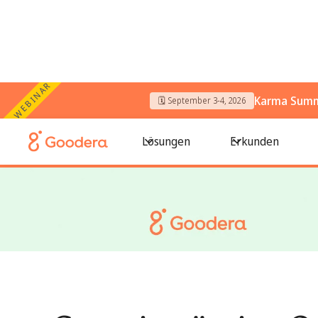
WEBINAR
Karma Summi
🗓️ September 3-4, 2026
← Alle Blogs
/
Gemeinnützige Organisationen für Frauen: Pa
Lösungen
Erkunden