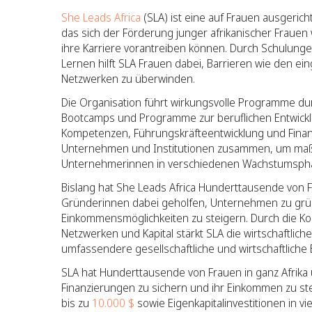
She Leads Africa
(SLA) ist eine auf Frauen ausgeric
das sich der Förderung junger afrikanischer Fraue
ihre Karriere vorantreiben können. Durch Schulung
Lernen hilft SLA Frauen dabei, Barrieren wie den ei
Netzwerken zu überwinden.
Die Organisation führt wirkungsvolle Programme dur
Bootcamps und Programme zur beruflichen Entwickl
Kompetenzen, Führungskräfteentwicklung und Fina
Unternehmen und Institutionen zusammen, um maß
Unternehmerinnen in verschiedenen Wachstumspha
Bislang hat She Leads Africa Hunderttausende von F
Gründerinnen dabei geholfen, Unternehmen zu grün
Einkommensmöglichkeiten zu steigern. Durch die 
Netzwerken und Kapital stärkt SLA die wirtschaftlich
umfassendere gesellschaftliche und wirtschaftliche 
SLA hat Hunderttausende von Frauen in ganz Afrika
Finanzierungen zu sichern und ihr Einkommen zu stei
bis zu
10.000 $
sowie Eigenkapitalinvestitionen in 