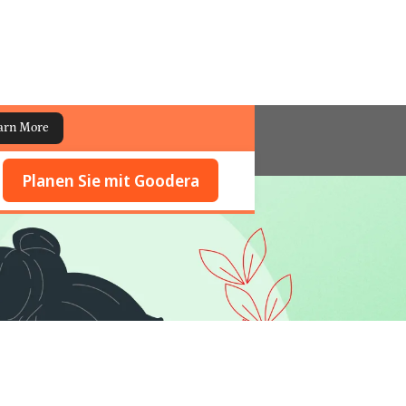
arn More
Planen Sie mit Goodera