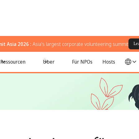
t Asia 2026 :
Asia's largest corporate volunteering summit
Le
rtner für 2026
Ressourcen
Über
Für NPOs
Hosts