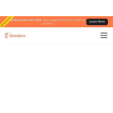
WEBINAR
Karma Summit Asia 2026 :
Asia's largest corporate volunteering
Learn More
summit