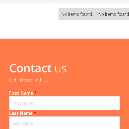
No items found.
No items found
Contact
us
Get in touch with us _____________________________
First Name
*
Last Name
*