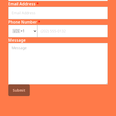
Email Address
*
Phone Number
*
Message