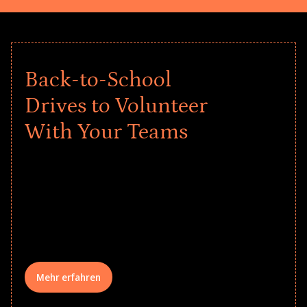
Back-to-School
Drives to Volunteer
With Your Teams
Give every child a strong start to the
school year! Explore impact-driven Back
to School supply drives that empower
underserved students, foster
comprehensive learning, and engage
your teams meaningfully.
Mehr erfahren