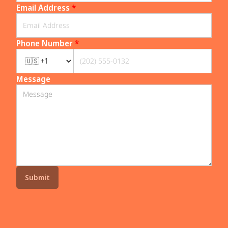
Email Address
*
Phone Number
*
Message