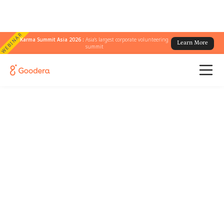
WEBINAR
Karma Summit Asia 2026 :
Asia's largest corporate volunteering
Learn More
summit