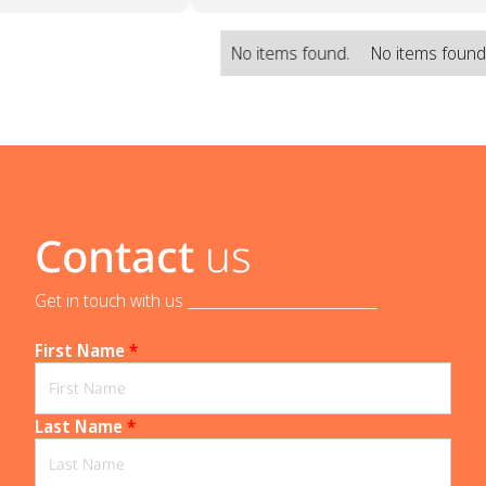
No items found.
No items found
Contact
us
Get in touch with us _____________________________
First Name
*
Last Name
*