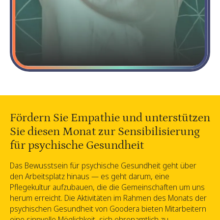
Fördern Sie Empathie und unterstützen
Sie diesen Monat zur Sensibilisierung
für psychische Gesundheit
Das Bewusstsein für psychische Gesundheit geht über
den Arbeitsplatz hinaus — es geht darum, eine
Pflegekultur aufzubauen, die die Gemeinschaften um uns
herum erreicht. Die Aktivitäten im Rahmen des Monats der
psychischen Gesundheit von Goodera bieten Mitarbeitern
eine sinnvolle Möglichkeit, sich ehrenamtlich zu