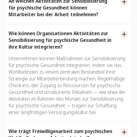
psychischen Gesundheit am Arbeitsplatz fördert offene
für psychische Gesundheit zu planen.
An welchen Aktivitäten zur Sensibilisierung
Die Aktivitäten des Goodera-Monats zur Sensibilisierung
Gespräche, reduziert das Stigma und unterstützt das
für psychische Gesundheit können
für psychische Gesundheit sollen Organisationen dabei
Wohlbefinden der Mitarbeiter. Aktivitäten wie
Mitarbeiter bei der Arbeit teilnehmen?
helfen, das Wohlbefinden durch praktische,
Achtsamkeitstraining, Erste-Hilfe-Workshops zur
Unternehmen können Sensibilisierungsgespräche mit
wirkungsvolle Initiativen zu fördern.
psychischen Gesundheit und Programme für soziales
Fachleuten für psychische Gesundheit organisieren,
Wie können Organisationen Aktivitäten zur
Engagement ermöglichen es den Mitarbeitern, der
Dankbarkeitsübungen veranstalten oder
Sensibilisierung für psychische Gesundheit in
psychischen Gesundheit am Arbeitsplatz und außerhalb
Selbsthilfegruppen einrichten. Freiwilligenarbeit am
ihre Kultur integrieren?
des Arbeitsplatzes Priorität einzuräumen.
Arbeitsplatz, wie die Unterstützung lokaler
Unternehmen können Maßnahmen zur Sensibilisierung
gemeinnütziger Organisationen im Bereich der
für psychische Gesundheit integrieren, indem sie das
psychischen Gesundheit, ist eine weitere großartige
Wohlbefinden zu einem zentralen Bestandteil ihrer
Möglichkeit, um Wirkung zu erzielen und gleichzeitig
Strategie zur Mitarbeiterbindung machen. Regelmäßige
einen offenen Dialog über psychisches Wohlbefinden zu
Check-ins, der Zugang zu Ressourcen für psychische
fördern.
Gesundheit und strukturierte Initiativen — wie etwa die
Aktivitäten im Rahmen des Monats zur Sensibilisierung
für psychische Gesundheit — tragen zur Schaffung
einer langfristigen Versorgungskultur bei.
Wie trägt Freiwilligenarbeit zum psychischen