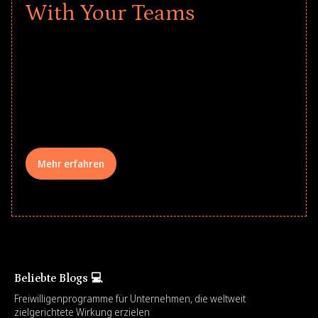
With Your Teams
Give every child a strong start to the
school year! Explore impact-driven Back
to School supply drives that empower
underserved students, foster
comprehensive learning, and engage
your teams meaningfully.
Mehr erfahren
Beliebte Blogs 💻
Freiwilligenprogramme für Unternehmen, die weltweit
zielgerichtete Wirkung erzielen