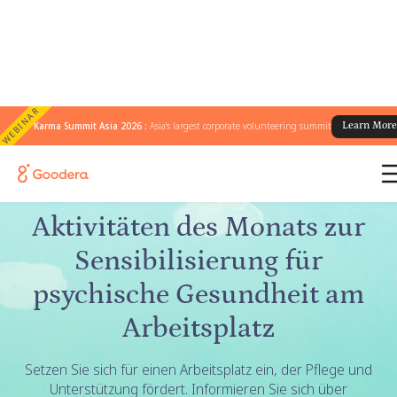
WEBINAR
Karma Summit Asia 2026 :
Asia's largest corporate volunteering summit
Learn Mor
← Alle Kampagnen
/
Monat des Bewusstseins für psychische Gesundheit
Aktivitäten des Monats zur
Sensibilisierung für
psychische Gesundheit am
Arbeitsplatz
Setzen Sie sich für einen Arbeitsplatz ein, der Pflege und
Unterstützung fördert. Informieren Sie sich über