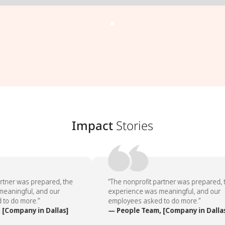
Impact
Stories
rtner was prepared, the
“The nonprofit partner was prepared, t
eaningful, and our
experience was meaningful, and our
to do more.”
employees asked to do more.”
[Company in Dallas]
— People Team, [Company in Dallas