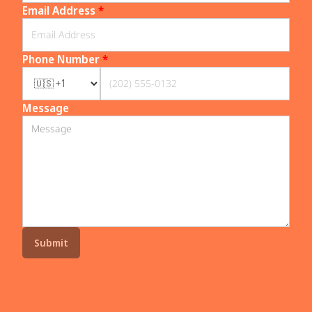
Email Address
*
Phone Number
*
Message