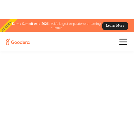
WEBINAR
Karma Summit Asia 2026 :
Asia's largest corporate volunteering
Learn More
summit