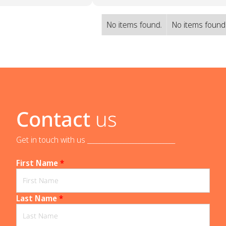
No items found.
No items found
Contact
us
Get in touch with us _____________________________
First Name
*
Last Name
*