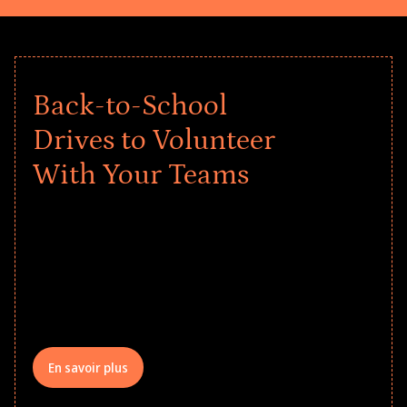
Back-to-School
Drives to Volunteer
With Your Teams
Give every child a strong start to the
school year! Explore impact-driven Back
to School supply drives that empower
underserved students, foster
comprehensive learning, and engage
your teams meaningfully.
En savoir plus