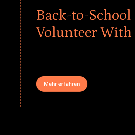
Back-to-School 
Volunteer With
Give every child a strong start to the school ye
drives that empower underserved students, fo
teams meaningfully.
Mehr erfahren