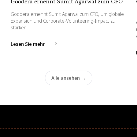
Goodera ernennt Sumit Agarwal zum CFO
Goodera ernennt Sumit Agarwal zum CFO, um globale
Expansion und Corporate-Volunteering-Impact zu
stärken.
Lesen Sie mehr
Alle ansehen →