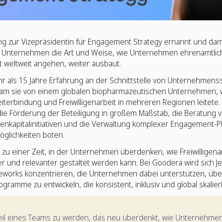
ng zur Vizepräsidentin für Engagement Strategy ernannt und da
s Unternehmen die Art und Weise, wie Unternehmen ehrenamtlic
 weltweit angehen, weiter ausbaut.
r als 15 Jahre Erfahrung an der Schnittstelle von Unternehmenss
am sie von einem globalen biopharmazeutischen Unternehmen, 
terbindung und Freiwilligenarbeit in mehreren Regionen leitete. 
 die Förderung der Beteiligung in großem Maßstab, die Beratung 
enkapitalinitiativen und die Verwaltung komplexer Engagement-P
öglichkeiten boten.
zu einer Zeit, in der Unternehmen überdenken, wie Freiwilligenar
r und relevanter gestaltet werden kann. Bei Goodera wird sich J
orks konzentrieren, die Unternehmen dabei unterstützen, über e
ramme zu entwickeln, die konsistent, inklusiv und global skalier
Teil eines Teams zu werden, das neu überdenkt, wie Unternehmen