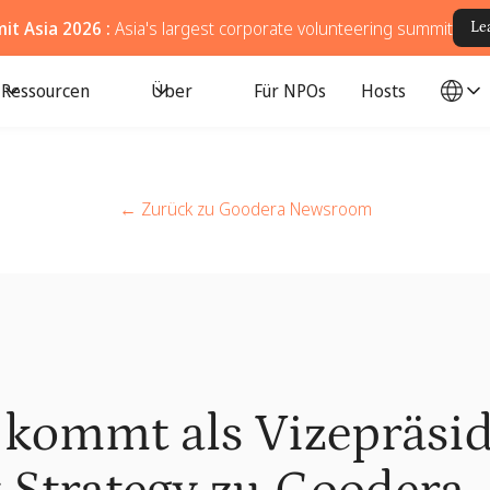
t Asia 2026 :
Asia's largest corporate volunteering summit
Le
Ressourcen
Über
Für NPOs
Hosts
← Zurück zu Goodera Newsroom
 kommt als Vizepräsid