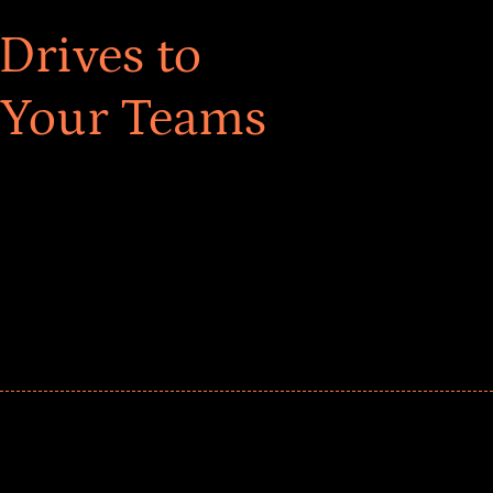
Drives to
 Your Teams
ar! Explore impact-driven Back to School supply
ster comprehensive learning, and engage your