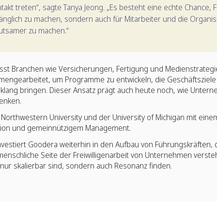
kt treten“, sagte Tanya Jeong. „Es besteht eine echte Chance, Fre
änglich zu machen, sondern auch für Mitarbeiter und die Organis
utsamer zu machen.“
st Branchen wie Versicherungen, Fertigung und Medienstrategie
engearbeitet, um Programme zu entwickeln, die Geschäftsziele 
nklang bringen. Dieser Ansatz prägt auch heute noch, wie Unter
denken.
 Northwestern University und der University of Michigan mit eine
tion und gemeinnützigem Management.
nvestiert Goodera weiterhin in den Aufbau von Führungskräften, 
 menschliche Seite der Freiwilligenarbeit von Unternehmen verste
ur skalierbar sind, sondern auch Resonanz finden.