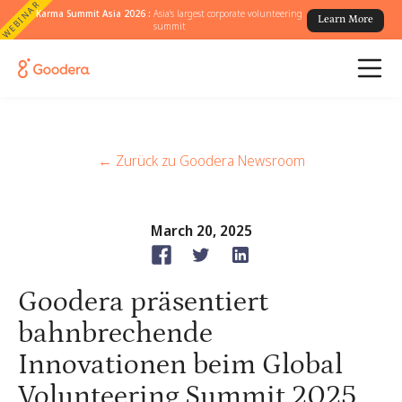
WEBINAR
Karma Summit Asia 2026 :
Asia's largest corporate volunteering
Learn More
summit
← Zurück zu Goodera Newsroom
March 20, 2025
Goodera präsentiert
bahnbrechende
Innovationen beim Global
Volunteering Summit 2025