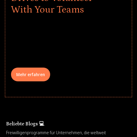
With Your Teams
Give every child a strong start to the
school year! Explore impact-driven Back
to School supply drives that empower
underserved students, foster
comprehensive learning, and engage
your teams meaningfully.
Mehr erfahren
Beliebte Blogs 💻
Freiwilligenprogramme für Unternehmen, die weltweit